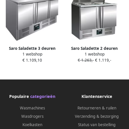
Saro Saladette 3 deuren
Saro Saladette 2 deuren
1 webshop
1 webshop
Opzet 7x 1 3GN 323-1105
Telescopisch schuifdeksel 3x
€ 1.109,10
€ 1.263,-
€ 1.119,-
1 1GN Baldur S902 323-1002
Populaire
categorieën
Klantenservice
Wasmachines
Retourneren & ruilen
Wasdrogers
Verzending & bezorging
Koelkasten
Status van bestelling