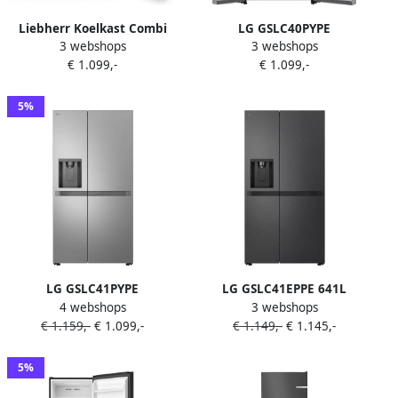
Liebherr Koelkast Combi
LG GSLC40PYPE
3 webshops
3 webshops
URD 3601-20 | Koelkasten
Amerikaanse koelkast 638L
€ 1.099,-
€ 1.099,-
met ecocheques |
met water- en ijsdispenser
9005382259559
via vaste leiding
LinearCooling en Multi Air
5%
Flow voor langdurige
versheid SpacePlus
icemaker stille en zuinige
Smart Inverter beoordeeld
met 9 7. Energieklasse E
LG GSLC41PYPE
LG GSLC41EPPE 641L
4 webshops
3 webshops
Amerikaanse koelkast 641L
Amerikaanse koelkast
€ 1.159,-
€ 1.099,-
€ 1.149,-
€ 1.145,-
met water- en ijsdispenser
Zwart ThinQ WIFI Uvnano
zonder leidingwerk
FRESH Converter™
SpacePlus icemaker
5%
LinearCooling voor stabiele