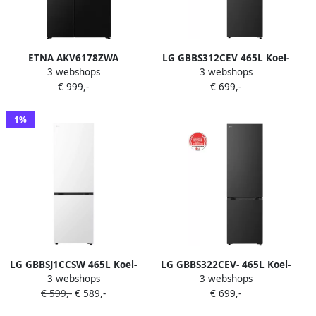
ETNA AKV6178ZWA
LG GBBS312CEV 465L Koel-
3 webshops
3 webshops
Amerikaanse koelkast No-
vriescombinatie Essence
€ 999,-
€ 699,-
Frost 178 cm hoog 544 liter
Zwart Staal Smart
Energielabel C
Techtnology
Invriesvermogen 12 kg 24u
1%
Geluidsniveau 37 dB LED
Display SuperCool
FastFreeze Deuralarm
Interter Compressor Multi
Airflow Energy Saving
LG GBBSJ1CCSW 465L Koel-
LG GBBS322CEV- 465L Koel-
3 webshops
3 webshops
vriescombinatie Super Wit
vriescombinatie Essence
€ 599,-
€ 589,-
€ 699,-
Smart Technology ThinQ
Zwart Staal- Smart
(Wi-Fi)
Technology ThinQ (WiFi)