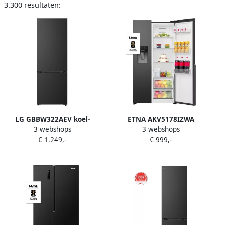
3.300 resultaten:
LG GBBW322AEV koel-
ETNA AKV5178IZWA
3 webshops
3 webshops
vriescombinatie Vrijstaand
Amerikaanse koelkast No-
€ 1.249,-
€ 999,-
466 l Zwart
Frost 178 cm hoog 528 liter
Energielabel E
Invriesvermogen 10 kg 24u
Geluidsniveau 40 dB LED
Display IJs- en
waterdispenser SuperCool
FastFreeze Deuralarm Multi
Airflow EnergySaving