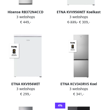
Hisense RB372N4CCD
ETNA KVV956WIT Koelkast
3 webshops
3 webshops
Vrijstaande koel-
met vriesvak 107 Liter 56
€ 449,-
€ 339,-
€ 309,-
vriescombinatie 178 cm
cm Energielabel C LED
hoog 292 liter Energielabel
verlichting Geluidsniveau
D Geluidsniveau 36 dB LED
37 dB (A) Deur omkeerbaar
Display SuperCool
Groentelade
FastFreeze Deuralarm
Interverter Compressor
ETNA KKV956WIT
ETNA KCV343RVS Koel
3 webshops
3 webshops
Vrijstaande Koelkast 56 cm
vriescombinatie RVS
€ 299,-
€ 341,-
133 Liter 3 Plateaus LED
Heldere LED verlichting
verlichting Automatisch
Automatisch ontdooien
ontdooien Verwisselbare
Energieklasse C
4%
draainrichting
Geluidsniveau 39 dB(A)