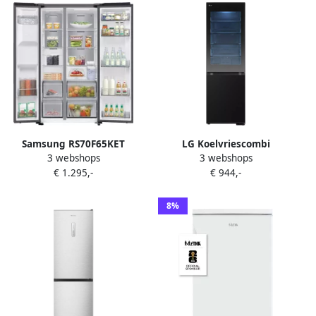
Deuralarm 2 deuren Zwart
Samsung RS70F65KET
LG Koelvriescombi
3 webshops
3 webshops
Amerikaanse koelkast 7-
GBG5160CEV | Koelkasten
€ 1.295,-
€ 944,-
serie Zilver Wifi 5 jaar
met ecocheques |
garantie
8806096099599
8%