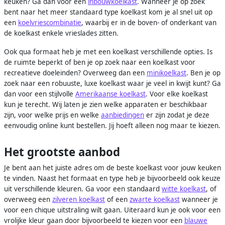
keuken? Ga dan voor een
inbouwkoelkast
. Wanneer je op zoek
bent naar het meer standaard type koelkast kom je al snel uit op
een
koelvriescombinatie
, waarbij er in de boven- of onderkant van
de koelkast enkele vrieslades zitten.
Ook qua formaat heb je met een koelkast verschillende opties. Is
de ruimte beperkt of ben je op zoek naar een koelkast voor
recreatieve doeleinden? Overweeg dan een
minikoelkast
. Ben je op
zoek naar een robuuste, luxe koelkast waar je veel in kwijt kunt? Ga
dan voor een stijlvolle
Amerikaanse koelkast
. Voor elke koelkast
kun je terecht. Wij laten je zien welke apparaten er beschikbaar
zijn, voor welke prijs en welke
aanbiedingen
er zijn zodat je deze
eenvoudig online kunt bestellen. Jij hoeft alleen nog maar te kiezen.
Het grootste aanbod
Je bent aan het juiste adres om de beste koelkast voor jouw keuken
te vinden. Naast het formaat en type heb je bijvoorbeeld ook keuze
uit verschillende kleuren. Ga voor een standaard
witte koelkast
, of
overweeg een
zilveren koelkast
of een
zwarte koelkast
wanneer je
voor een chique uitstraling wilt gaan. Uiteraard kun je ook voor een
vrolijke kleur gaan door bijvoorbeeld te kiezen voor een
blauwe