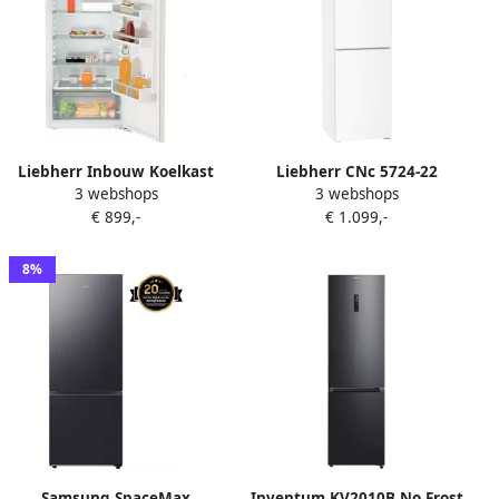
Liebherr Inbouw Koelkast
Liebherr CNc 5724-22
3 webshops
3 webshops
IRD 4100-62 | Koelkasten
vrijstaande koel-
€ 899,-
€ 1.099,-
met ecocheques |
vriescombinatie
4016803114673
8%
Samsung SpaceMax
Inventum KV2010B No Frost