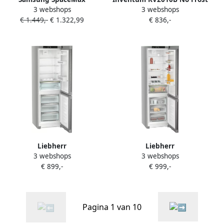
3 webshops
3 webshops
RB53DG706AB1EF | Koel-
energiezuinige koel-
€ 1.449,-
€ 1.322,99
€ 836,-
vriescombinaties met
vriescombinatie 201 cm
vriezer ondera |
hoog 378 liter Zeer stil: 29
8806095536620
dB Superkoelen
Supervriezen Vershoudlade
Energielabel A Vrijstaand
Zwart
Liebherr
Liebherr
3 webshops
3 webshops
Koelvriescombinatie CNSDC
Koelvriescombinatie CNSDC
€ 899,-
€ 999,-
5203-22 | Koelkasten met
5703-22 | Vrijstaande
ecocheques |
koelkasten | Keuken&Koken
4016803126478
Koelkasten |
4016803126058
Pagina 1 van 10