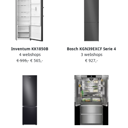
versheid ruime 641L inhoud
voor gezinnen en stille
energiezuinige koeling
Energieklasse E
Inventum KK1850B
Bosch KGN39EXCF Serie 4
4 webshops
3 webshops
energiezuinige koelkast 185
EXCLUSIV Koel-
€ 595,-
€ 565,-
€ 927,-
cm hoog 362 liter
vriescombinatie
Kastmodel Zonder vriesvak
Superkoelen Energielabel C
Vrijstaand Zwart