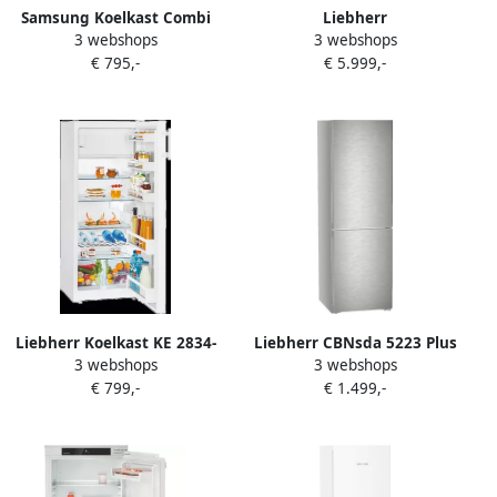
Samsung Koelkast Combi
Liebherr
3 webshops
3 webshops
RB38C605CB1 EF |
Koelvriescombinatie
€ 795,-
€ 5.999,-
Vrijstaande koelkasten |
CBNSTE 8872-20 |
Keuken&Koken Koelkasten
Vrijstaande koelkasten |
| 8806095078090
9005382270875
Liebherr Koelkast KE 2834-
Liebherr CBNsda 5223 Plus
3 webshops
3 webshops
26 | Vrijstaande koelkasten
vrijstaande koel-
€ 799,-
€ 1.499,-
| 4016803145776
vriescombinatie