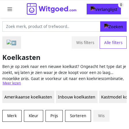
Wis filters
Alle filters
Koelkasten
Ben je op zoek naar een nieuwe koelkast? Ongeacht het type dat je
zoekt, wij laten je zien waar je deze koopt voor een zo laag
mogelijke prijs. Gaat je voorkeur uit naar een koelvriescombinatie,
Meer lezen
een Amerikaanse koelkast of wellicht een minikoelkast? In een
handig overzicht brengen wij het aanbod van verschillende
Amerikaanse koelkasten
Inbouw koelkasten
Kastmodel ko
webshops en merken samen. Zo weet je zeker dat je niets over het
hoofd ziet! Bekijk en vergelijk nu het uitgebreide aanbod
koelkasten.
Merk
Kleur
Prijs
Sorteren
Wis