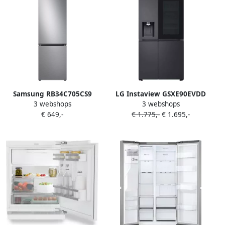
Samsung RB34C705CS9
LG Instaview GSXE90EVDD
3 webshops
3 webshops
koel-vriescombinatie 185
Amerikaans koelkast
€ 649,-
€ 1.775,-
€ 1.695,-
cm No Frost Energielabel C
vrijstaand zwart