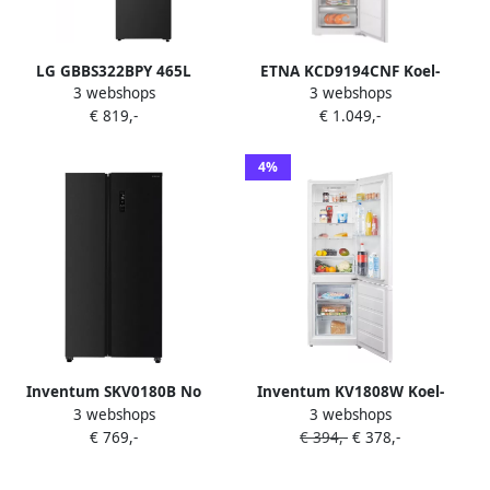
LG GBBS322BPY 465L
ETNA KCD9194CNF Koel-
3 webshops
3 webshops
INHOUD Koel-
vriescombinatie
€ 819,-
€ 1.049,-
vriescombinatie Prime
Energielabel C 34dB (A)
Zilver Smart Technology
Metal Tech Cooling No Frost
(wifi) Ja Energielabel B
Multi-Air Flow CoolFresh
4%
SmartZone Super Cool Fast
Freeze Inverter Compressor
ConnectLife 284 Liter
Inventum SKV0180B No
Inventum KV1808W Koel-
3 webshops
3 webshops
Frost energiezuinige
vriescombinatie Wit
€ 769,-
€ 394,-
€ 378,-
Amerikaanse koelkast 532
liter Digitaal display
Superkoelen Supervriezen