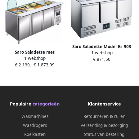
Saro Saladette Model Es 903
Saro Saladette met
1 webshop
465-1005 9x 1 3GN
1 webshop
glasopstand 3 deuren 3x 1
€ 871,50
€ 2.130,-
€ 1.873,99
1GN 323-10715
Populaire
categorieën
Klantenservice
Wasmachines
Retourneren & ruilen
Wasdrogers
Verzending & bezorging
Koelkasten
Status van bestelling