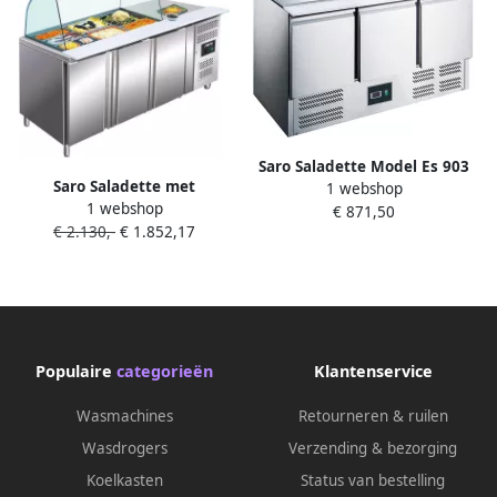
Saro Saladette Model Es 903
Saro Saladette met
1 webshop
465-1005 9x 1 3GN
1 webshop
glasopstand 3 deuren 3x 1
€ 871,50
€ 2.130,-
€ 1.852,17
1GN 323-10715
Populaire
categorieën
Klantenservice
Wasmachines
Retourneren & ruilen
Wasdrogers
Verzending & bezorging
Koelkasten
Status van bestelling