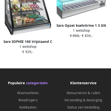
Saro Opzet koelvitrine 1 3 GN
1 webshop
Model VRX 2000 380
€ 850,-
€ 834,-
Saro SOPHIE 160 Vrijstaand C
1 webshop
Zwart Roestvrijstaal
€ 929,-
Populaire
categorieën
Klantenservice
Wasmachines
Retourneren & ruilen
Wasdrogers
Verzending & bezorging
Koelkasten
Status van bestelling