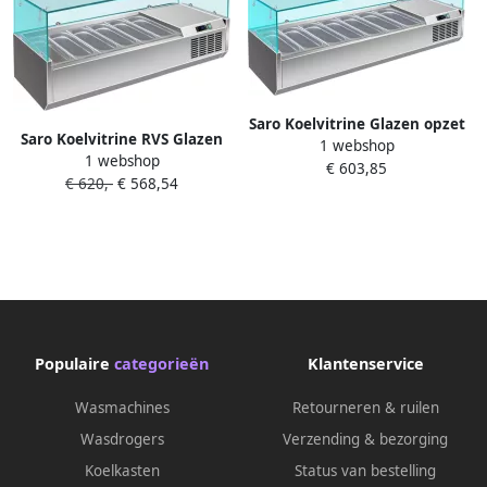
Saro Koelvitrine Glazen opzet
Saro Koelvitrine RVS Glazen
1 webshop
7x 1 3GN VRX1600 380 323-
1 webshop
opzet 6x 1 3GN VRX1400 380
€ 603,85
1035
€ 620,-
€ 568,54
323-1037
Populaire
categorieën
Klantenservice
Wasmachines
Retourneren & ruilen
Wasdrogers
Verzending & bezorging
Koelkasten
Status van bestelling