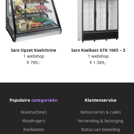
Saro Opzet Koelvitrine
Saro Koelkast GTK 1065 – 3
1 webshop
1 webshop
Sophie 120 Liter
Glazen Deuren – 1065 L – LED
€ 789,-
€ 1.589,-
Verlichting – Reclame
Display – Professionele
Horeca Koelvitrine
Populaire
categorieën
Klantenservice
Wasmachines
Retourneren & ruilen
Wasdrogers
Verzending & bezorging
Koelkasten
Status van bestelling