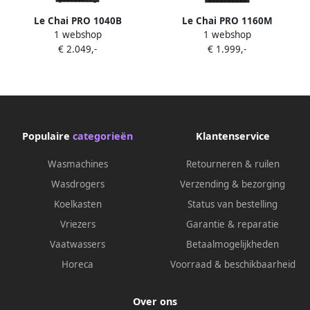
Le Chai PRO 1040B
Le Chai PRO 1160M
1 webshop
1 webshop
Wijnkoelkast 2
Wijnkoelkast met 1
€ 2.049,-
€ 1.999,-
temperatuurzones 104
temperatuurzone 116
flessen Koolstoffilter Slot 38
Flessen 10 schuiflades H 1.60
dB 9 schuiflades Alarm
m Koolstoffilter Slot 38 dB
Koolstoffilter Witte LED's
Populaire
categorieën
Klantenservice
Wasmachines
Retourneren & ruilen
Wasdrogers
Verzending & bezorging
Koelkasten
Status van bestelling
Vriezers
Garantie & reparatie
Vaatwassers
Betaalmogelijkheden
Horeca
Voorraad & beschikbaarheid
Over ons