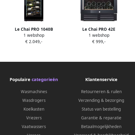
Le Chai PRO 1040B
Le Chai PRO 42E
1 webshop
1 webshop
Wijnkoelkast 2
Wijnkoelkast 1 zone-
€ 2.049,-
€ 999,-
temperatuurzones 104
Vrijstaand of onderbouw 88
flessen Koolstoffilter Slot 38
cm H
dB 9 schuiflades Alarm
Koolstoffilter Witte LED's
Populaire
categorieën
Klantenservice
Wasmachines
Retourneren & ruilen
Wasdrogers
Verzending & bezorging
Koelkasten
Status van bestelling
Vriezers
Garantie & reparatie
Vaatwassers
Betaalmogelijkheden