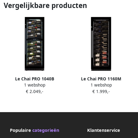
Vergelijkbare producten
Le Chai PRO 1040B
Le Chai PRO 1160M
1 webshop
1 webshop
Wijnkoelkast 2
Wijnkoelkast met 1
€ 2.049,-
€ 1.999,-
temperatuurzones 104
temperatuurzone 116
flessen Koolstoffilter Slot 38
Flessen 10 schuiflades H 1.60
dB 9 schuiflades Alarm
m Koolstoffilter Slot 38 dB
Koolstoffilter Witte LED's
Populaire
categorieën
Klantenservice