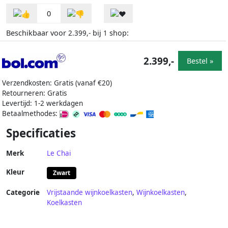
0
Beschikbaar voor
bij
shop:
2.399,-
1
2.399,-
Bestel »
Verzendkosten: Gratis (vanaf €20)
Retourneren: Gratis
Levertijd: 1-2 werkdagen
Betaalmethodes:
Specificaties
Merk
Le Chai
Kleur
Zwart
Categorie
Vrijstaande wijnkoelkasten
,
Wijnkoelkasten
,
Koelkasten