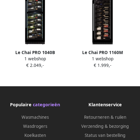
Le Chai PRO 1040B
Le Chai PRO 1160M
1 webshop
1 webshop
Wijnkoelkast 2
Wijnkoelkast met 1
€ 2.049,-
€ 1.999,-
temperatuurzones 104
temperatuurzone 116
flessen Koolstoffilter Slot 38
Flessen 10 schuiflades H 1.60
dB 9 schuiflades Alarm
m Koolstoffilter Slot 38 dB
Koolstoffilter Witte LED's
Populaire
categorieën
Klantenservice
Wasmachines
Retourneren & ruilen
Wasdrogers
Verzending & bezorging
Koelkasten
Status van bestelling