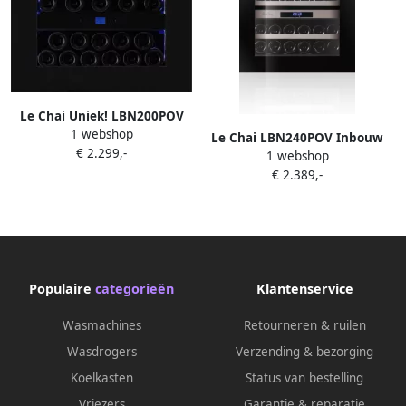
Le Chai Uniek! LBN200POV
1 webshop
Inbouw wijnkoelkast met 2
Le Chai LBN240POV Inbouw
€ 2.299,-
zones voor 20 flessen nis 45
1 webshop
Wijnklimaatkast Nismaat 60
cm H Push Open
€ 2.389,-
cm 2 zones Push Open
Geventileerd 35 dB
Populaire
categorieën
Klantenservice
Wasmachines
Retourneren & ruilen
Wasdrogers
Verzending & bezorging
Koelkasten
Status van bestelling
Vriezers
Garantie & reparatie