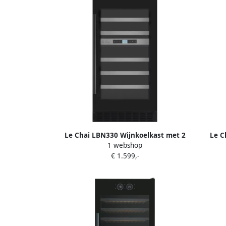
Le Chai LBN330 Wijnkoelkast met 2
Le C
1 webshop
temperatuurzones voor onderbouw of
te
€ 1.599,-
vrijstaand 33 Flessen alarm
Koolst
koolstoffilter 36 dB 45 cm B
Ala