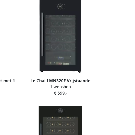
t met 1
Le Chai LMN320F Vrijstaande
1 webshop
n 10
wijnkoelkast 34 Flessen 1 T° 38 dB
€ 599,-
ter Slot
Alarm