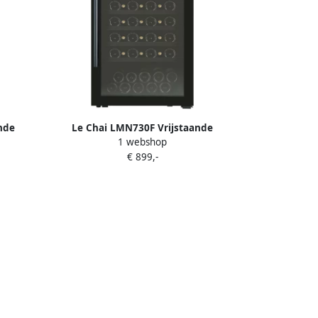
nde
Le Chai LMN730F Vrijstaande
1 webshop
 Zwart
Wijnkoelkast voor 73 flessen 1
€ 899,-
eling
temperatuurzone Alarm 37 dB
ED-
 F
424 L