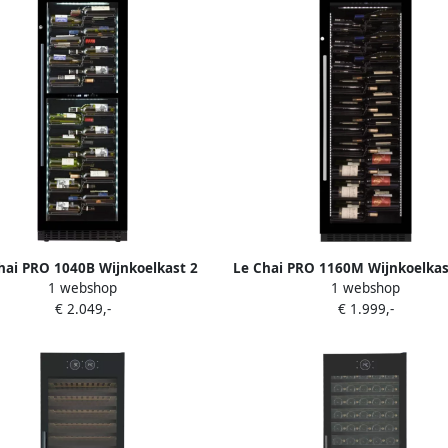
hai PRO 1040B Wijnkoelkast 2
Le Chai PRO 1160M Wijnkoelkas
1 webshop
1 webshop
mperatuurzones 104 flessen
temperatuurzone 116 Flesse
€ 2.049,-
€ 1.999,-
offilter Slot 38 dB 9 schuiflades
schuiflades H 1.60 m Koolstoffil
rm Koolstoffilter Witte LED's
38 dB