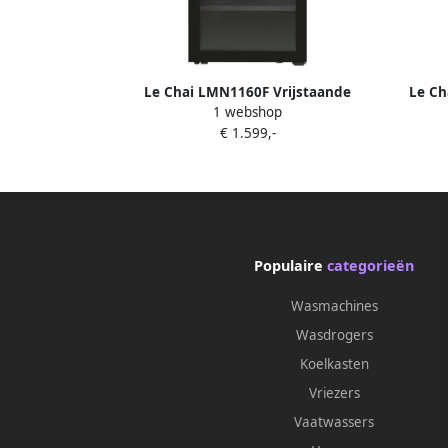
Le Chai LMN1160F Vrijstaande
Le Ch
1 webshop
Wijnkoelkast met 1 temperatuurzone
te
€ 1.599,-
116 flessen 38 dB
vrijst
sch
Populaire
categorieën
Wasmachines
Wasdrogers
Koelkasten
Vriezers
Vaatwassers