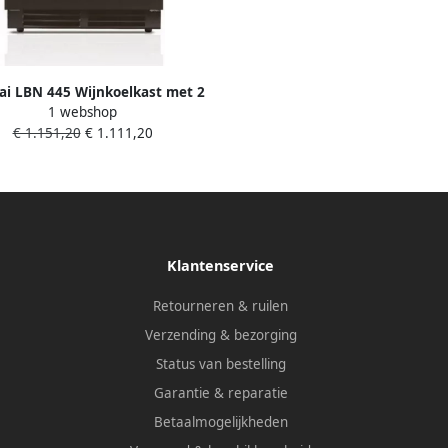
ai LBN 445 Wijnkoelkast met 2
1 webshop
mperatuurzones Inbouw of
€ 1.151,20
€ 1.111,20
aand gebruik 44 flessen Zwart 4
uiflades 3 LED kleuren 39 dB
Klantenservice
Retourneren & ruilen
Verzending & bezorging
Status van bestelling
Garantie & reparatie
Betaalmogelijkheden