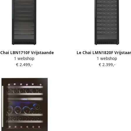
 Chai LBN1710F Vrijstaande
Le Chai LMN1820F Vrijstaa
1 webshop
1 webshop
maatkast 2 zones 171 Flessen 14
wijnkoelkast voor 182 Flessen
€ 2.499,-
€ 2.399,-
huiflades 39 dB Witte LED's
glas 1 zone Geventileerde ko
Temperatuuralarm Witte L
verlichting Energieklasse
Geluidsniveau 39 dB Inhoud 