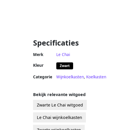
Specificaties
Merk
Le Chai
Kleur
Zwart
Categorie
Wijnkoelkasten
,
Koelkasten
Bekijk relevante witgoed
Zwarte Le Chai witgoed
Le Chai wijnkoelkasten
Zwarte wijnkoelkasten