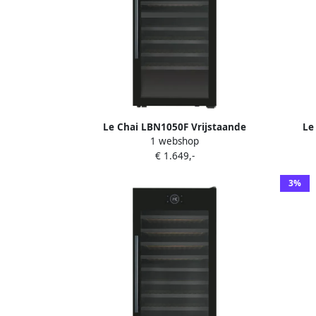
Le Chai LBN1050F Vrijstaande
Le
1 webshop
Wijnklimaatkast 2 Temperaturen 105
Wijnkli
€ 1.649,-
Flessen Schuiflades 38 dB Alarm
Sc
3%