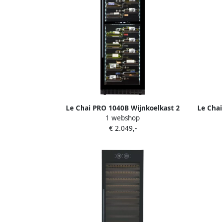
Le Chai PRO 1040B Wijnkoelkast 2
Le Cha
1 webshop
temperatuurzones 104 flessen
tem
€ 2.049,-
Koolstoffilter Slot 38 dB 9 schuiflades
schuifl
Alarm Koolstoffilter Witte LED's