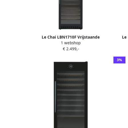
Le Chai LBN1710F Vrijstaande
Le
1 webshop
Wijnklimaatkast 2 zones 171 Flessen 14
wijnk
€ 2.499,-
Schuiflades 39 dB Witte LED's
glas
Te
3%
v
Gelu