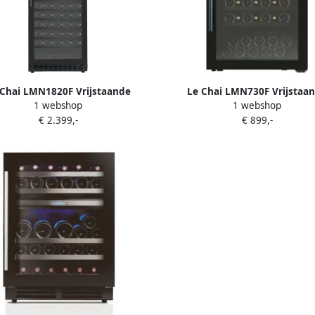
 Chai LMN1820F Vrijstaande
Le Chai LMN730F Vrijstaa
1 webshop
1 webshop
oelkast voor 182 Flessen Zwart
Wijnkoelkast voor 73 flesse
€ 2.399,-
€ 899,-
 1 zone Geventileerde koeling
temperatuurzone Alarm 37
mperatuuralarm Witte LED-
erlichting Energieklasse F
idsniveau 39 dB Inhoud 424 L