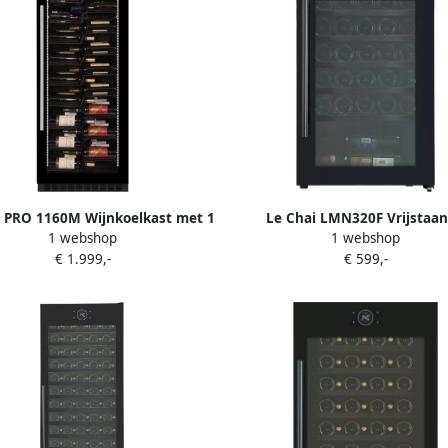
i PRO 1160M Wijnkoelkast met 1
Le Chai LMN320F Vrijstaa
1 webshop
1 webshop
peratuurzone 116 Flessen 10
wijnkoelkast 34 Flessen 1 T° 
€ 1.999,-
€ 599,-
ades H 1.60 m Koolstoffilter Slot
Alarm
38 dB