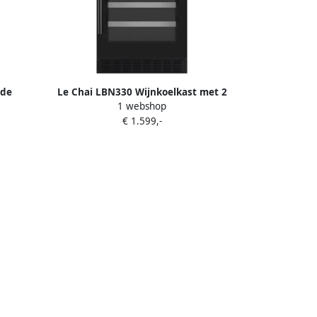
nde
Le Chai LBN330 Wijnkoelkast met 2
1 webshop
n 1
temperatuurzones voor onderbouw of
€ 1.599,-
 dB
vrijstaand 33 Flessen alarm
koolstoffilter 36 dB 45 cm B