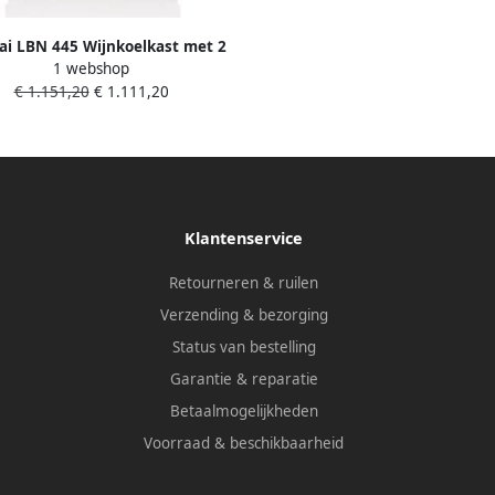
ai LBN 445 Wijnkoelkast met 2
1 webshop
mperatuurzones Inbouw of
€ 1.151,20
€ 1.111,20
aand gebruik 44 flessen Zwart 4
uiflades 3 LED kleuren 39 dB
Klantenservice
Retourneren & ruilen
Verzending & bezorging
Status van bestelling
Garantie & reparatie
Betaalmogelijkheden
Voorraad & beschikbaarheid