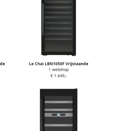
nde
Le Chai LBN1050F Vrijstaande
1 webshop
38 dB
Wijnklimaatkast 2 Temperaturen 105
€ 1.649,-
Flessen Schuiflades 38 dB Alarm