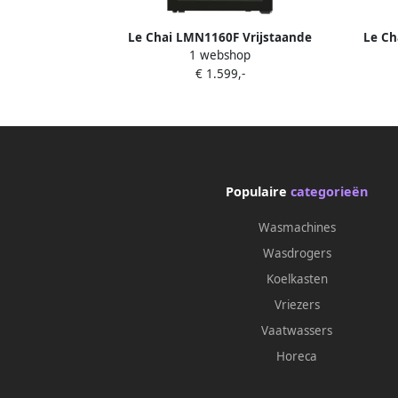
Le Chai LMN1160F Vrijstaande
Le Ch
1 webshop
Wijnkoelkast met 1 temperatuurzone
te
€ 1.599,-
116 flessen 38 dB
vrijst
sch
Populaire
categorieën
Wasmachines
Wasdrogers
Koelkasten
Vriezers
Vaatwassers
Horeca