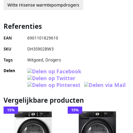
Witte Hisense warmtepompdrogers
Referenties
EAN
6901101829610
SKU
DH3S902BW3
Tags
Witgoed, Drogers
Delen
Vergelijkbare producten
15%
15%