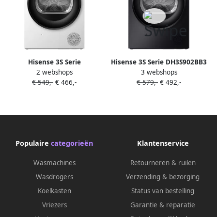
Hisense 3S Serie
Hisense 3S Serie DH3S902BB3
2 webshops
3 webshops
DH3S802BW3 Wasdroger met
Zwarte Wasdroger met A+++
€ 549,-
€ 466,-
€ 579,-
€ 492,-
A+++ Energielabel
Energielabel
Warmtepompdroger 8kg
Warmtepompdroger 9kg
ConnectLife
ConnectLife
Trommelverlichting AutoDry
Trommelverlichting AutoDry
Allergy Care
Quick Dry Allergy Care
Populaire
categorieën
Klantenservice
Wasmachines
Retourneren & ruilen
Wasdrogers
Verzending & bezorging
Koelkasten
Status van bestelling
Vriezers
Garantie & reparatie