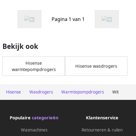
Warmtepompdroger 10kg
Trommelverlichting witte
droger ConnectLife
Pagina 1 van 1
bediening via app Basket
Dry draairichting deur
verwisselbaar Normaal
geluidsniveau
Bekijk ook
Hisense
Hisense wasdrogers
warmtepompdrogers
Hisense
Wasdrogers
Warmtepompdrogers
Wit
Populaire
categorieën
Klantenservice
Wasmachines
Retourneren & ruilen