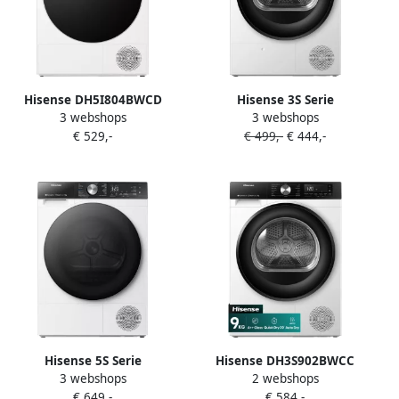
Hisense DH5I804BWCD
Hisense 3S Serie
3 webshops
3 webshops
Wasdroger Wit 8kg C-klasse
DH3S802BW2 Wasdroger
€ 529,-
€ 499,-
€ 444,-
ConnectLife iCare iDry
met A++ Energielabel
Trommelverlichting RVS
Warmtepompdroger 8kg
NightDry Smart Link
ConnectLife
Omkeerbare deur
Trommelverlichting
AutoDry Allergy Care
Hisense 5S Serie
Hisense DH3S902BWCC
3 webshops
2 webshops
DH5S902BW Wasdroger met
Condensdroger 9 kg
€ 649,-
€ 584,-
A+++ Energielabel
Vrijstaand Voorbelading