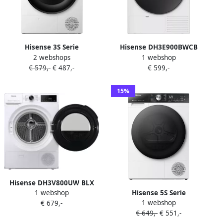
Hisense 3S Serie
Hisense DH3E900BWCB
2 webshops
1 webshop
DH3S902BW3 Wasdroger
Warmtepompdroger Wit
€ 579,-
€ 487,-
€ 599,-
met A+++ Energielabel
Warmtepompdroger 9kg
ConnectLife
15%
Trommelverlichting
AutoDry Quick Dry Allergy
Care
Hisense DH3V800UW BLX
Hisense 5S Serie
1 webshop
Warmtepompdroger Wit
1 webshop
DH5S102BW Wasdroger met
€ 679,-
€ 649,-
€ 551,-
Energielabel C