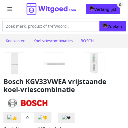
Koelkasten
Koel vriescombinaties
BOSCH
Bosch KGV33VWEA vrijstaande
koel-vriescombinatie
0