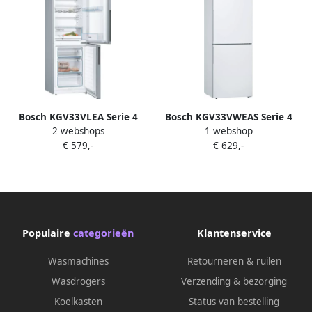
Bosch KGV33VLEA Serie 4
Bosch KGV33VWEAS Serie 4
2 webshops
1 webshop
Koelkast Koel-
Koel-vriescombinatie
€ 579,-
€ 629,-
vriescombinatie 176 cm
Energielabel E Houd je
versen langer vers met
VitaFresh lade Stil Led
verlichting RVS
Populaire
categorieën
Klantenservice
Wasmachines
Retourneren & ruilen
Wasdrogers
Verzending & bezorging
Koelkasten
Status van bestelling