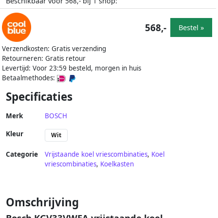
Beschikbaar voor
bij
shop:
568,-
1
568,-
Bestel »
Verzendkosten: Gratis verzending
Retourneren: Gratis retour
Levertijd: Voor 23:59 besteld, morgen in huis
Betaalmethodes:
Specificaties
Merk
BOSCH
Kleur
Wit
Categorie
Vrijstaande koel vriescombinaties
,
Koel
vriescombinaties
,
Koelkasten
Omschrijving
Bosch KGV33VWEA vrijstaande koel-