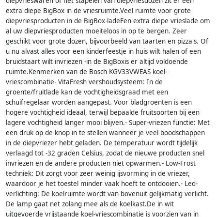
diepvrieswaren of het stapelen van diepvriesdozen zit er een
extra diepe BigBox in de vriesruimte.Veel ruimte voor grote
diepvriesproducten in de BigBox-ladeEen extra diepe vrieslade om
al uw diepvriesproducten moeiteloos in op te bergen. Zeer
geschikt voor grote dozen, bijvoorbeeld van taarten en pizza's. Of
u nu alvast alles voor een kinderfeestje in huis wilt halen of een
bruidstaart wilt invriezen -in de BigBoxis er altijd voldoende
ruimte.Kenmerken van de Bosch KGV33VWEAS koel-
vriescombinatie- VitaFresh vershoudsysteem: In de
groente/fruitlade kan de vochtigheidsgraad met een
schuifregelaar worden aangepast. Voor bladgroenten is een
hogere vochtigheid ideaal, terwijl bepaalde fruitsoorten bij een
lagere vochtigheid langer mooi blijven.- Super-vriezen functie: Met
een druk op de knop in te stellen wanneer je veel boodschappen
in de diepvriezer hebt geladen. De temperatuur wordt tijdelijk
verlaagd tot -32 graden Celsius, zodat de nieuwe producten snel
invriezen en de andere producten niet opwarmen.- Low-Frost
techniek: Dit zorgt voor zeer weinig ijsvorming in de vriezer,
waardoor je het toestel minder vaak hoeft te ontdooien.- Led-
verlichting: De koelruimte wordt van bovenuit gelijkmatig verlicht.
De lamp gaat net zolang mee als de koelkast.De in wit
uitgevoerde vrijstaande koel-vriescombinatie is voorzien van in