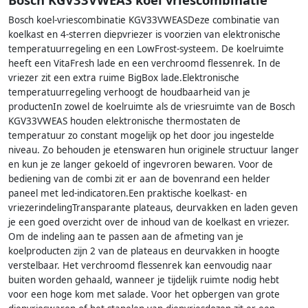
Bosch koel-vriescombinatie KGV33VWEASDeze combinatie van
koelkast en 4-sterren diepvriezer is voorzien van elektronische
temperatuurregeling en een LowFrost-systeem. De koelruimte
heeft een VitaFresh lade en een verchroomd flessenrek. In de
vriezer zit een extra ruime BigBox lade.Elektronische
temperatuurregeling verhoogt de houdbaarheid van je
productenIn zowel de koelruimte als de vriesruimte van de Bosch
KGV33VWEAS houden elektronische thermostaten de
temperatuur zo constant mogelijk op het door jou ingestelde
niveau. Zo behouden je etenswaren hun originele structuur langer
en kun je ze langer gekoeld of ingevroren bewaren. Voor de
bediening van de combi zit er aan de bovenrand een helder
paneel met led-indicatoren.Een praktische koelkast- en
vriezerindelingTransparante plateaus, deurvakken en laden geven
je een goed overzicht over de inhoud van de koelkast en vriezer.
Om de indeling aan te passen aan de afmeting van je
koelproducten zijn 2 van de plateaus en deurvakken in hoogte
verstelbaar. Het verchroomd flessenrek kan eenvoudig naar
buiten worden gehaald, wanneer je tijdelijk ruimte nodig hebt
voor een hoge kom met salade. Voor het opbergen van grote