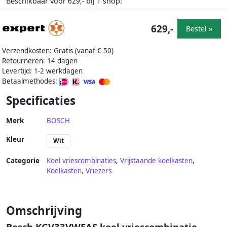
Beschikbaar voor
bij
shop:
629,-
1
629,-
Bestel »
Verzendkosten: Gratis (vanaf € 50)
Retourneren: 14 dagen
Levertijd: 1-2 werkdagen
Betaalmethodes:
Specificaties
Merk
BOSCH
Kleur
Wit
Categorie
Koel vriescombinaties
,
Vrijstaande koelkasten
,
Koelkasten
,
Vriezers
Omschrijving
Bosch KGV33VWEAS koel vriescombinatie