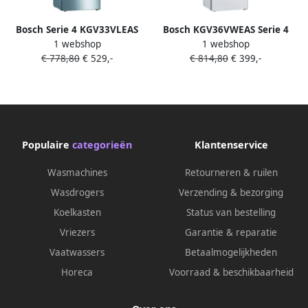
Bosch Serie 4 KGV33VLEAS
Bosch KGV36VWEAS Serie 4
1 webshop
1 webshop
koel-vriescombinatie
vrijstaande koel-
€ 778,80
€ 529,-
€ 814,80
€ 399,-
Vrijstaand 289 l E
vriescombinatie
Roestvrijstaal
Populaire
categorieën
Klantenservice
Wasmachines
Retourneren & ruilen
Wasdrogers
Verzending & bezorging
Koelkasten
Status van bestelling
Vriezers
Garantie & reparatie
Vaatwassers
Betaalmogelijkheden
Horeca
Voorraad & beschikbaarheid