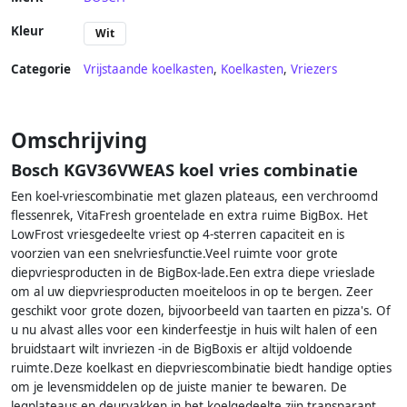
Kleur
Wit
Categorie
Vrijstaande koelkasten
,
Koelkasten
,
Vriezers
Omschrijving
Bosch KGV36VWEAS koel vries combinatie
Een koel-vriescombinatie met glazen plateaus, een verchroomd
flessenrek, VitaFresh groentelade en extra ruime BigBox. Het
LowFrost vriesgedeelte vriest op 4-sterren capaciteit en is
voorzien van een snelvriesfunctie.Veel ruimte voor grote
diepvriesproducten in de BigBox-lade.Een extra diepe vrieslade
om al uw diepvriesproducten moeiteloos in op te bergen. Zeer
geschikt voor grote dozen, bijvoorbeeld van taarten en pizza's. Of
u nu alvast alles voor een kinderfeestje in huis wilt halen of een
bruidstaart wilt invriezen -in de BigBoxis er altijd voldoende
ruimte.Deze koelkast en diepvriescombinatie biedt handige opties
om je levensmiddelen op de juiste manier te bewaren. De
legplateaus en deurvakken in het koelgedeelte zijn transparant,