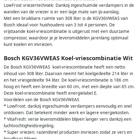
LowFrost vriezertechniek: Dankzij ingeschuimde verdampers in de
wanden van de vriezer is er een lage mate van ijs-aanslag.
Met een bruikbare ruimte van 308 liter is de KGV36VWEAS van
Bosch ideaal voor huishoudens van 3 tot 4 personen. De
vrijstaande koel-vriescombinatie is uitgerust met een duurzame
compressor, waardoor je je levensmiddelen jarenlang optimaal
kunt koelen en invriezen.
Bosch KGV36VWEAS Koel-vriescombinatie Wit
De Bosch KGV36VWEAS koel-vriescombinatie heeft een netto
inhoud van 308 liter. Daarvan neemt het koelgedeelte 214 liter in
en het vriesgedeelte 94 liter. De koel-vriescombinatie is 186 cm
hoog en heeft een breedte van 60 cm, met een diepte van 65 cm.
Deze koel-vriescombinatie heeft energielabel E.
Voordelen van de Bosch KGV36VWEAS
* LowFrost: dankzij ingeschuimde verdampers eenvoudig en snel
ontdooien. Dat betekent minder werk en lagere energiekosten.
* VitaFresh: verse levensmiddelen blijven langer vers dankzij een
luchtvochtigheidsregeling.
* Super vriezen: razendsnel producten invriezen zodat ze vers en
houdbaar blijven.