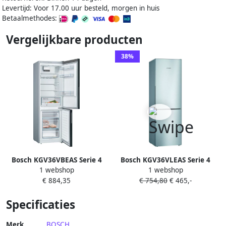
Levertijd: Voor 17.00 uur besteld, morgen in huis
Betaalmethodes:
Vergelijkbare producten
38%
Bosch KGV36VBEAS Serie 4
Bosch KGV36VLEAS Serie 4
1 webshop
1 webshop
Koelkast Koel-
Koel-vriescombinatie RVS
€ 884,35
€ 754,80
€ 465,-
vriescombinatie VitaFresh:
groente en fruit blijft langer
Specificaties
vers in de speciale lade Led
verlichting -Zwart
Merk
BOSCH