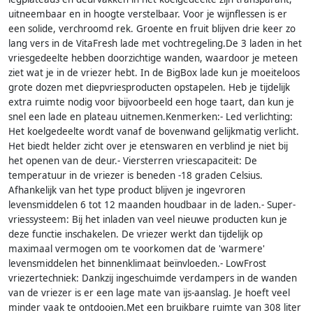
uitneembaar en in hoogte verstelbaar. Voor je wijnflessen is er
een solide, verchroomd rek. Groente en fruit blijven drie keer zo
lang vers in de VitaFresh lade met vochtregeling.De 3 laden in het
vriesgedeelte hebben doorzichtige wanden, waardoor je meteen
ziet wat je in de vriezer hebt. In de BigBox lade kun je moeiteloos
grote dozen met diepvriesproducten opstapelen. Heb je tijdelijk
extra ruimte nodig voor bijvoorbeeld een hoge taart, dan kun je
snel een lade en plateau uitnemen.Kenmerken:- Led verlichting:
Het koelgedeelte wordt vanaf de bovenwand gelijkmatig verlicht.
Het biedt helder zicht over je etenswaren en verblind je niet bij
het openen van de deur.- Viersterren vriescapaciteit: De
temperatuur in de vriezer is beneden -18 graden Celsius.
Afhankelijk van het type product blijven je ingevroren
levensmiddelen 6 tot 12 maanden houdbaar in de laden.- Super-
vriessysteem: Bij het inladen van veel nieuwe producten kun je
deze functie inschakelen. De vriezer werkt dan tijdelijk op
maximaal vermogen om te voorkomen dat de 'warmere'
levensmiddelen het binnenklimaat beïnvloeden.- LowFrost
vriezertechniek: Dankzij ingeschuimde verdampers in de wanden
van de vriezer is er een lage mate van ijs-aanslag. Je hoeft veel
minder vaak te ontdooien.Met een bruikbare ruimte van 308 liter