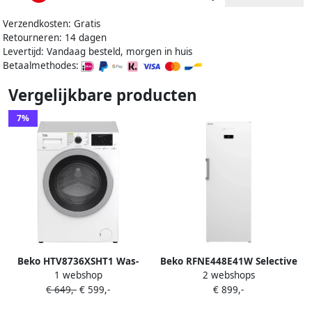
Verzendkosten: Gratis
Retourneren: 14 dagen
Levertijd: Vandaag besteld, morgen in huis
Betaalmethodes:
Vergelijkbare producten
7%
Beko HTV8736XSHT1 Was-
Beko RFNE448E41W Selective
1 webshop
2 webshops
droogcombinatie Vrijstaand
Line Vrieskast Wit
€ 649,-
€ 599,-
€ 899,-
Voorbelading Wit D