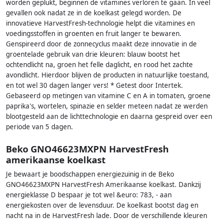
worden geplukt, beginnen de vitamines verloren te gaan. In veel
gevallen ook nadat ze in de koelkast gelegd worden. De
innovatieve HarvestFresh-technologie helpt die vitamines en
voedingsstoffen in groenten en fruit langer te bewaren.
Genspireerd door de zonnecyclus maakt deze innovatie in de
groentelade gebruik van drie kleuren: blauw bootst het
ochtendlicht na, groen het felle daglicht, en rood het zachte
avondlicht. Hierdoor blijven de producten in natuurlijke toestand,
en tot wel 30 dagen langer vers! * Getest door Intertek.
Gebaseerd op metingen van vitamine C en A in tomaten, groene
paprika's, wortelen, spinazie en selder meteen nadat ze werden
blootgesteld aan de lichttechnologie en daarna gespreid over een
periode van 5 dagen.
Beko GNO46623MXPN HarvestFresh
amerikaanse koelkast
Je bewaart je boodschappen energiezuinig in de Beko
GNO46623MXPN HarvestFresh Amerikaanse koelkast. Dankzij
energieklasse D bespaar je tot wel &euro: 783, - aan
energiekosten over de levensduur. De koelkast bootst dag en
nacht na in de HarvestFresh lade. Door de verschillende kleuren