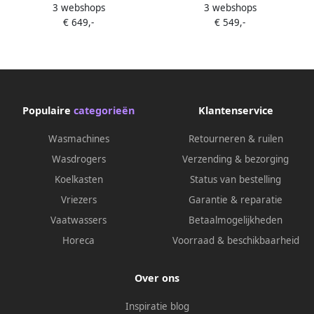
3 webshops
3 webshops
Line Warmtepompdroger
Warmtepompdroger 8 kg
€ 649,-
€ 549,-
Grijs
Populaire
categorieën
Klantenservice
Wasmachines
Retourneren & ruilen
Wasdrogers
Verzending & bezorging
Koelkasten
Status van bestelling
Vriezers
Garantie & reparatie
Vaatwassers
Betaalmogelijkheden
Horeca
Voorraad & beschikbaarheid
Over ons
Inspiratie blog