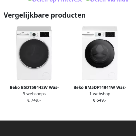
Vergelijkbare producten
Beko B5DT59442W Was-
Beko BM5DFT4941W Was-
3 webshops
1 webshop
droogcombinatie 9 Kg
droogcombinatie Wit
€ 749,-
€ 649,-
wassen 6 Kg drogen