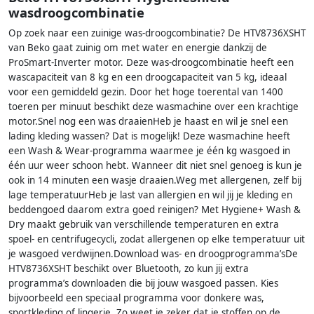
wasdroogcombinatie
Op zoek naar een zuinige was-droogcombinatie? De HTV8736XSHT
van Beko gaat zuinig om met water en energie dankzij de
ProSmart-Inverter motor. Deze was-droogcombinatie heeft een
wascapaciteit van 8 kg en een droogcapaciteit van 5 kg, ideaal
voor een gemiddeld gezin. Door het hoge toerental van 1400
toeren per minuut beschikt deze wasmachine over een krachtige
motor.Snel nog een was draaienHeb je haast en wil je snel een
lading kleding wassen? Dat is mogelijk! Deze wasmachine heeft
een Wash & Wear-programma waarmee je één kg wasgoed in
één uur weer schoon hebt. Wanneer dit niet snel genoeg is kun je
ook in 14 minuten een wasje draaien.Weg met allergenen, zelf bij
lage temperatuurHeb je last van allergien en wil jij je kleding en
beddengoed daarom extra goed reinigen? Met Hygiene+ Wash &
Dry maakt gebruik van verschillende temperaturen en extra
spoel- en centrifugecycli, zodat allergenen op elke temperatuur uit
je wasgoed verdwijnen.Download was- en droogprogramma’sDe
HTV8736XSHT beschikt over Bluetooth, zo kun jij extra
programma’s downloaden die bij jouw wasgoed passen. Kies
bijvoorbeeld een speciaal programma voor donkere was,
sportkleding of lingerie. Zo weet je zeker dat je stoffen op de