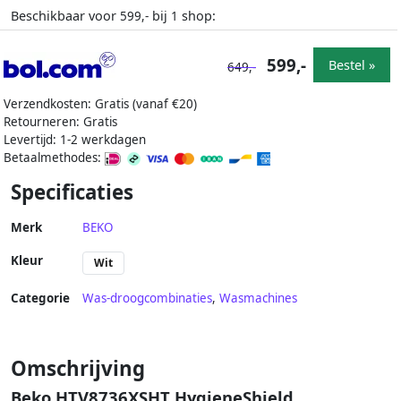
Beschikbaar voor
bij
shop:
599,-
1
599,-
Bestel »
649,-
Verzendkosten: Gratis (vanaf €20)
Retourneren: Gratis
Levertijd: 1-2 werkdagen
Betaalmethodes:
Specificaties
Merk
BEKO
Kleur
Wit
Categorie
Was-droogcombinaties
,
Wasmachines
Omschrijving
Beko HTV8736XSHT HygieneShield