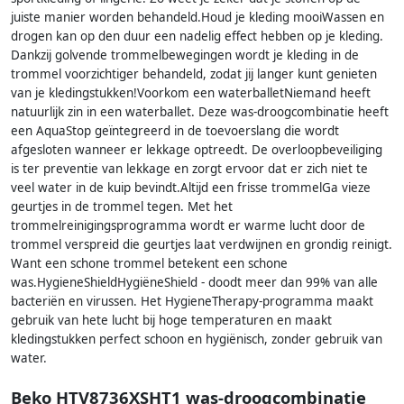
juiste manier worden behandeld.Houd je kleding mooiWassen en
drogen kan op den duur een nadelig effect hebben op je kleding.
Dankzij golvende trommelbewegingen wordt je kleding in de
trommel voorzichtiger behandeld, zodat jij langer kunt genieten
van je kledingstukken!Voorkom een waterballetNiemand heeft
natuurlijk zin in een waterballet. Deze was-droogcombinatie heeft
een AquaStop geïntegreerd in de toevoerslang die wordt
afgesloten wanneer er lekkage optreedt. De overloopbeveiliging
is ter preventie van lekkage en zorgt ervoor dat er zich niet te
veel water in de kuip bevindt.Altijd een frisse trommelGa vieze
geurtjes in de trommel tegen. Met het
trommelreinigingsprogramma wordt er warme lucht door de
trommel verspreid die geurtjes laat verdwijnen en grondig reinigt.
Want een schone trommel betekent een schone
was.HygieneShieldHygiëneShield - doodt meer dan 99% van alle
bacteriën en virussen. Het HygieneTherapy-programma maakt
gebruik van hete lucht bij hoge temperaturen en maakt
kledingstukken perfect schoon en hygiënisch, zonder gebruik van
water.
Beko HTV8736XSHT1 was-droogcombinatie