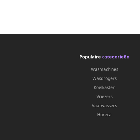
Populaire
categorieën
Wasmachines
Wasdrogers
Koelkasten
Vriezers
Vaatwassers
Horeca