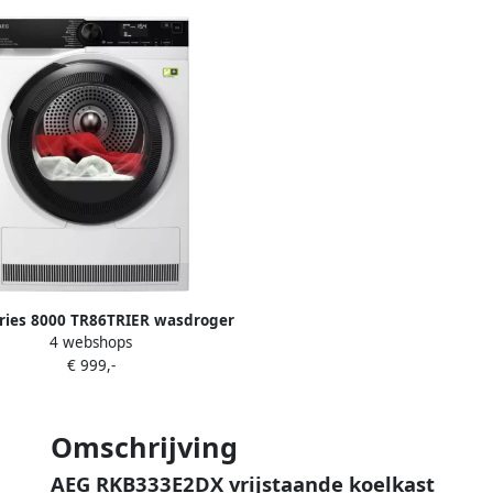
ries 8000 TR86TRIER wasdroger
4 webshops
ijstaand Voorlader 8 kg Wit
€ 999,-
Omschrijving
AEG RKB333E2DX vrijstaande koelkast