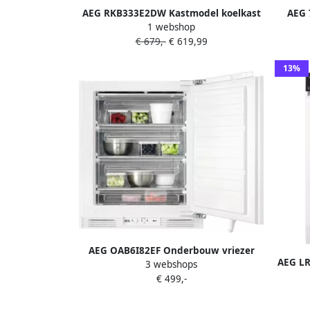
AEG RKB333E2DW Kastmodel koelkast
AEG 
1 webshop
Vrijstaand 309 l E Wit
Wa
€ 679,-
€ 619,99
13%
AEG OAB6I82EF Onderbouw vriezer
AEG LR
3 webshops
deur-op-deur Energielabel E
Uni
€ 499,-
zuin