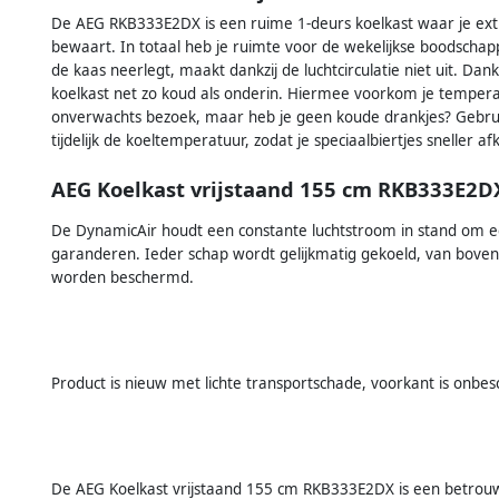
De AEG RKB333E2DX is een ruime 1-deurs koelkast waar je extr
bewaart. In totaal heb je ruimte voor de wekelijkse boodscha
de kaas neerlegt, maakt dankzij de luchtcirculatie niet uit. Dan
koelkast net zo koud als onderin. Hiermee voorkom je tempe
onverwachts bezoek, maar heb je geen koude drankjes? Gebrui
tijdelijk de koeltemperatuur, zodat je speciaalbiertjes sneller af
AEG Koelkast vrijstaand 155 cm RKB333E2D
De DynamicAir houdt een constante luchtstroom in stand om ee
garanderen. Ieder schap wordt gelijkmatig gekoeld, van boven 
worden beschermd.
Product is nieuw met lichte transportschade, voorkant is onbes
De AEG Koelkast vrijstaand 155 cm RKB333E2DX is een betro