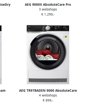
ciseDry
AEG 9000X AbsoluteCare Pro
3 webshops
47.8 kg
Warmtepomp Droger 9 kg
€ 1.299,-
TR97MUNCHEN
eam
AEG TR97BADEN 9000 AbsoluteCare
4 webshops
 40%
Plus 8 kg 63 db 550 W 850x596x657
€ 899,-
1400
mm 50.4 kg Wit