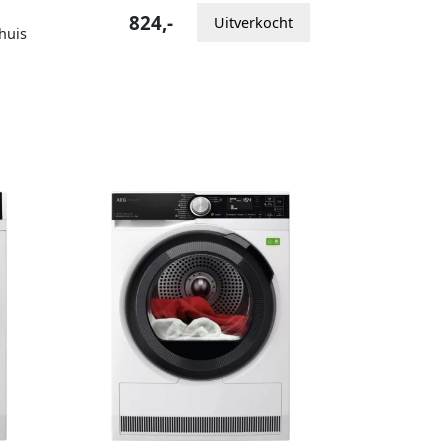
824,-
Uitverkocht
huis