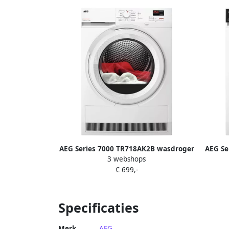
AEG Series 7000 TR718AK2B wasdroger
AEG Se
3 webshops
Vrijstaand Voorlader 8 kg Wit
Vr
€ 699,-
Specificaties
Merk
AEG