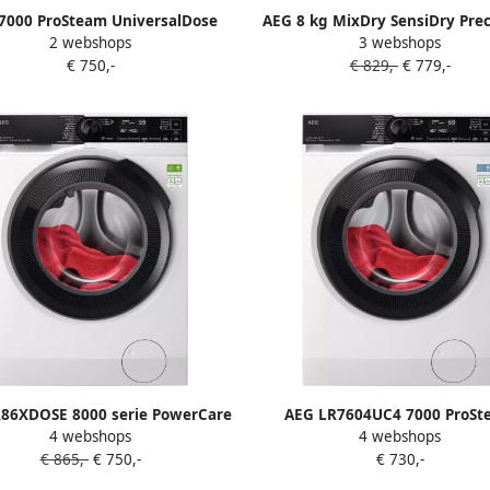
7000 ProSteam UniversalDose
AEG 8 kg MixDry SensiDry Pre
2 webshops
3 webshops
smachine 10 kg Dark Silver
64 db 750 W 850x596x663 mm 
€ 750,-
€ 829,-
€ 779,-
LR7606UDS4
Wit
86XDOSE 8000 serie PowerCare
AEG LR7604UC4 7000 ProSt
4 webshops
4 webshops
versalDose Wasmachine 50%
UniversalDose Wasmachine
€ 865,-
€ 750,-
€ 730,-
iger dan Energielabel A 1400
zuiniger dan vereist voor A 
toeren 10kg
toeren 10 kg