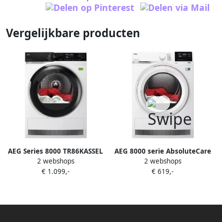
Vergelijkbare producten
AEG Series 8000 TR86KASSEL
AEG 8000 serie AbsoluteCare
2 webshops
2 webshops
wasdroger Vrijstaand
Warmtepomp Droger 8 kg
€ 1.099,-
€ 619,-
Voorlader 9 kg Wit
TR838A2B