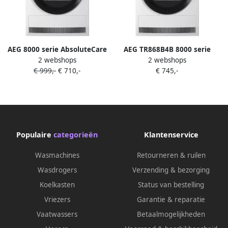
AEG 8000 serie AbsoluteCare
AEG TR868B4B 8000 serie
2 webshops
2 webshops
Warmtepomp Droger 8 kg
AbsoluteCare Wasdroger
€ 999,-
€ 710,-
€ 745,-
TR86CBC86
warmtepomp 10% zuinger
dan energielabel A+++ 8 kg
Populaire
categorieën
Klantenservice
Wasmachines
Retourneren & ruilen
Wasdrogers
Verzending & bezorging
Koelkasten
Status van bestelling
Vriezers
Garantie & reparatie
Vaatwassers
Betaalmogelijkheden