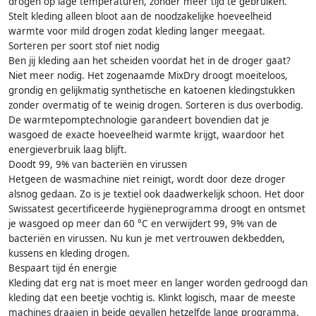
drogen op lage temperaturen, zonder meer tijd te gebruiken.
Stelt kleding alleen bloot aan de noodzakelijke hoeveelheid
warmte voor mild drogen zodat kleding langer meegaat.
Sorteren per soort stof niet nodig
Ben jij kleding aan het scheiden voordat het in de droger gaat?
Niet meer nodig. Het zogenaamde MixDry droogt moeiteloos,
grondig en gelijkmatig synthetische en katoenen kledingstukken
zonder overmatig of te weinig drogen. Sorteren is dus overbodig.
De warmtepomptechnologie garandeert bovendien dat je
wasgoed de exacte hoeveelheid warmte krijgt, waardoor het
energieverbruik laag blijft.
Doodt 99, 9% van bacteriën en virussen
Hetgeen de wasmachine niet reinigt, wordt door deze droger
alsnog gedaan. Zo is je textiel ook daadwerkelijk schoon. Het door
Swissatest gecertificeerde hygiëneprogramma droogt en ontsmet
je wasgoed op meer dan 60 °C en verwijdert 99, 9% van de
bacteriën en virussen. Nu kun je met vertrouwen dekbedden,
kussens en kleding drogen.
Bespaart tijd én energie
Kleding dat erg nat is moet meer en langer worden gedroogd dan
kleding dat een beetje vochtig is. Klinkt logisch, maar de meeste
machines draaien in beide gevallen hetzelfde lange programma.