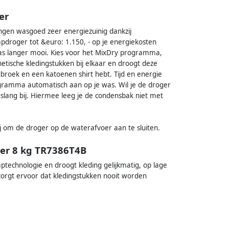
er
ngen wasgoed zeer energiezuinig dankzij
droger tot &euro: 1.150, - op je energiekosten
was langer mooi. Kies voor het MixDry programma,
etische kledingstukken bij elkaar en droogt deze
broek en een katoenen shirt hebt. Tijd en energie
gramma automatisch aan op je was. Wil je de droger
lang bij. Hiermee leeg je de condensbak niet met
ij om de droger op de waterafvoer aan te sluiten.
er 8 kg TR7386T4B
echnologie en droogt kleding gelijkmatig, op lage
zorgt ervoor dat kledingstukken nooit worden