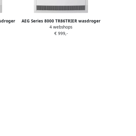
sdroger
AEG Series 8000 TR86TRIER wasdroger
4 webshops
Wit
Vrijstaand Voorlader 8 kg Wit
€ 999,-