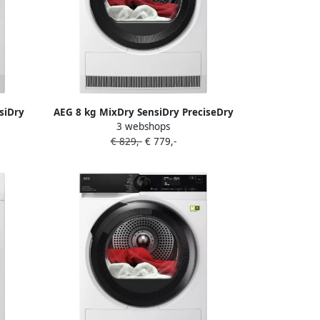
siDry
AEG 8 kg MixDry SensiDry PreciseDry
3 webshops
235 kWh
64 db 750 W 850x596x663 mm 47.8 kg
€ 829,-
€ 779,-
Wit