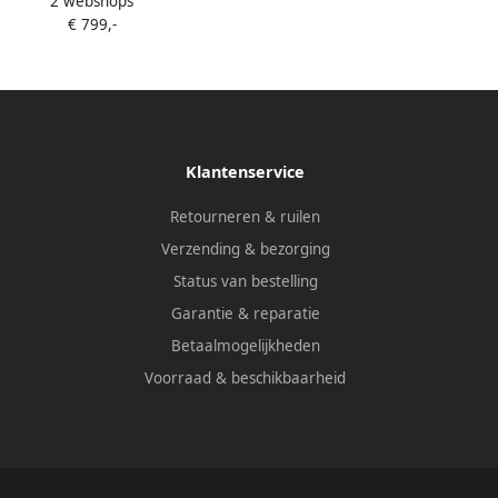
2 webshops
er 8 kg Dark Silver TR868DS4
€ 799,-
Klantenservice
Retourneren & ruilen
Verzending & bezorging
Status van bestelling
Garantie & reparatie
Betaalmogelijkheden
Voorraad & beschikbaarheid