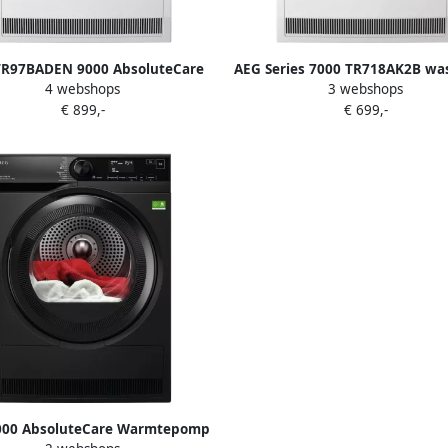
TR97BADEN 9000 AbsoluteCare
AEG Series 7000 TR718AK2B wa
4 webshops
3 webshops
8 kg 63 db 550 W 850x596x657
Vrijstaand Voorlader 8 kg 
€ 899,-
€ 699,-
mm 50.4 kg Wit
000 AbsoluteCare Warmtepomp