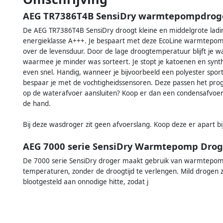
AEG TR7386T4B SensiDry warmtepompdrog
De AEG TR7386T4B SensiDry droogt kleine en middelgrote ladi
energieklasse A+++. Je bespaart met deze EcoLine warmtepomp
over de levensduur. Door de lage droogtemperatuur blijft je 
waarmee je minder was sorteert. Je stopt je katoenen en synth
even snel. Handig, wanneer je bijvoorbeeld een polyester sport
bespaar je met de vochtigheidssensoren. Deze passen het pro
op de waterafvoer aansluiten? Koop er dan een condensafvoers
de hand.
Bij deze wasdroger zit geen afvoerslang. Koop deze er apart b
AEG 7000 serie SensiDry Warmtepomp Drog
De 7000 serie SensiDry droger maakt gebruik van warmtepompt
temperaturen, zonder de droogtijd te verlengen. Mild drogen 
blootgesteld aan onnodige hitte, zodat j