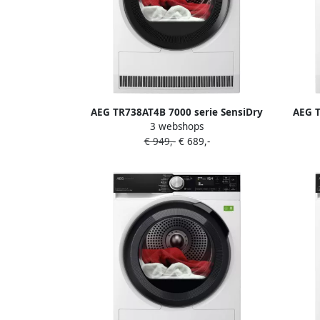
AEG TR738AT4B 7000 serie SensiDry
AEG T
3 webshops
Wasdroger Warmtepompdroger 8 kg
Wasdr
€ 949,-
€ 689,-