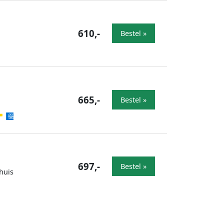
610,-
Bestel »
665,-
Bestel »
697,-
Bestel »
huis