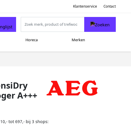
Klantenservice
Contact
Horeca
Merken
ensiDry
ger A+++
tot
bij
shops:
10,-
697,-
3