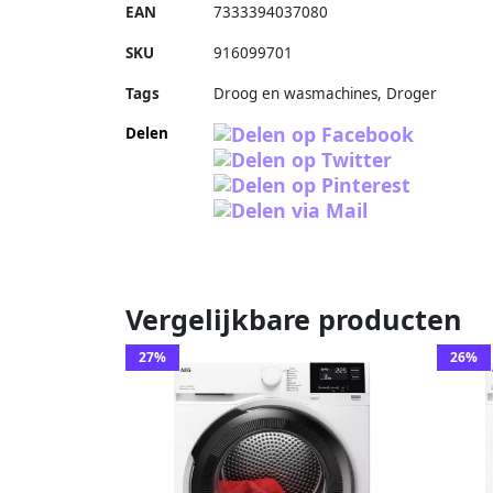
EAN
7333394037080
SKU
916099701
Tags
Droog en wasmachines, Droger
Delen
Vergelijkbare producten
27%
26%