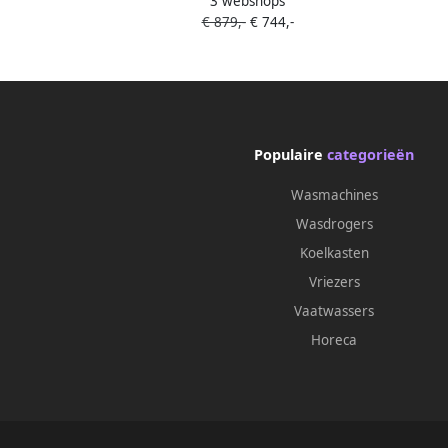
3 webshops
AbsoluteCare Wasdroger
Drog
€ 879,-
€ 744,-
Warmtepompdroger Wit 8 kg A+++
Populaire
categorieën
Wasmachines
Wasdrogers
Koelkasten
Vriezers
Vaatwassers
Horeca