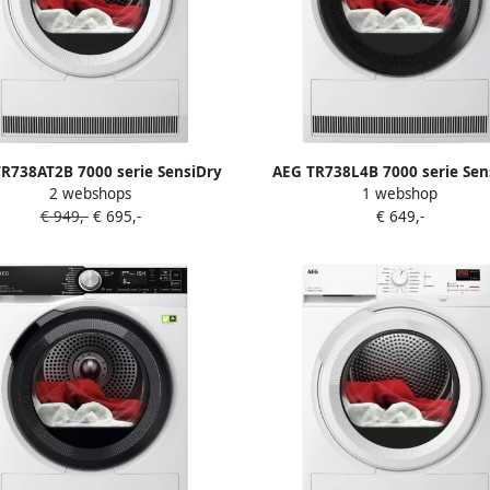
R738AT2B 7000 serie SensiDry
AEG TR738L4B 7000 serie Sen
2 webshops
1 webshop
oger Warmtepompdroger 8 kg
warmtepompdroger 8 kg A++ 
€ 949,-
€ 695,-
€ 649,-
Energielabel A+++
wit