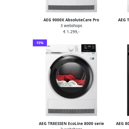
AEG 9000X AbsoluteCare Pro
AEG 
3 webshops
Warmtepomp Droger 9 kg
Plus 
€ 1.299,-
TR97MUNCHEN
15%
AEG TR8ESSEN EcoLine 8000 serie
AEG 8