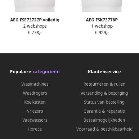
AEG FSE73727P volledig
AEG FSK73778P
2 webshops
1 webshop
geïntegreerde inbouw
Inbouwvaatwasser MaxiFlex-
€ 778,-
€ 929,-
vaatwasser
lade QuickSelect met WiFi
Verstelbare bovenkorf
Populaire
categorieën
Klantenservice
Wasmachines
Retourneren & ruilen
Wasdrogers
Verzending & bezorging
Koelkasten
Status van bestelling
Vriezers
Garantie & reparatie
Vaatwassers
Betaalmogelijkheden
Horeca
Voorraad & beschikbaarheid