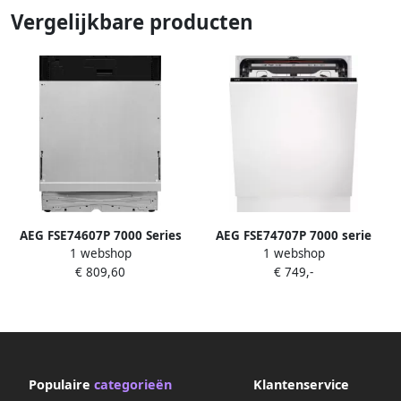
Vergelijkbare producten
AEG FSE74607P 7000 Series
AEG FSE74707P 7000 serie
1 webshop
1 webshop
GlassCare Volledig
GlassCare
€ 809,60
€ 749,-
Geïntegreerde Vaatwasser
Inbouwvaatwasser Volledig
ingebouwd 15 couverts
Populaire
categorieën
Klantenservice