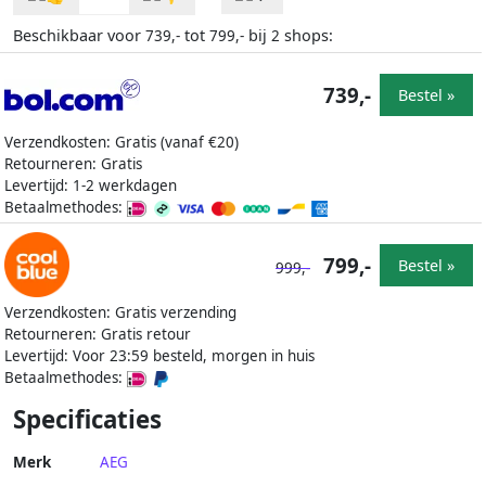
Beschikbaar voor
tot
bij
shops:
739,-
799,-
2
739,-
Bestel »
Verzendkosten: Gratis (vanaf €20)
Retourneren: Gratis
Levertijd: 1-2 werkdagen
Betaalmethodes:
799,-
Bestel »
999,-
Verzendkosten: Gratis verzending
Retourneren: Gratis retour
Levertijd: Voor 23:59 besteld, morgen in huis
Betaalmethodes:
Specificaties
Merk
AEG