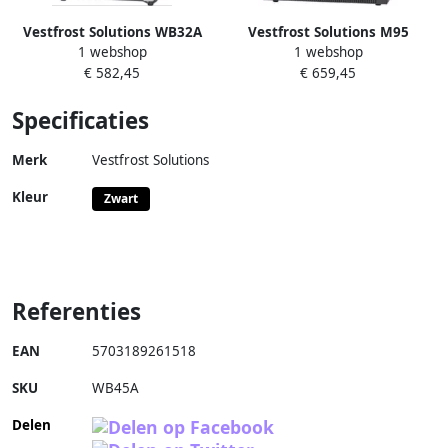
Vestfrost Solutions WB32A
Vestfrost Solutions M95
1 webshop
1 webshop
Wijnkoelkast 32 flessen
Displaykoeler 137 Liter (140
€ 582,45
€ 659,45
blikjes 330 ML) 3 tot 18 °C
LED verlichting deur anti UV
Specificaties
glas
Merk
Vestfrost Solutions
Kleur
Zwart
Referenties
EAN
5703189261518
SKU
WB45A
Delen