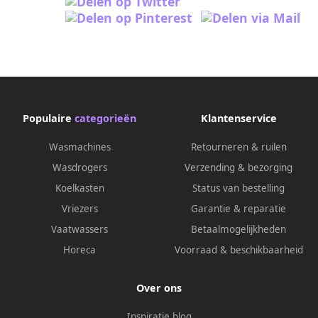
Populaire
categorieën
Klantenservice
Wasmachines
Retourneren & ruilen
Wasdrogers
Verzending & bezorging
Koelkasten
Status van bestelling
Vriezers
Garantie & reparatie
Vaatwassers
Betaalmogelijkheden
Horeca
Voorraad & beschikbaarheid
Over ons
Inspiratie blog