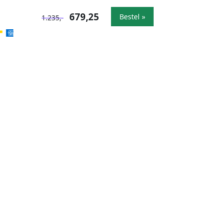
679,25
Bestel »
1.235,-