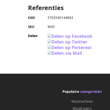
Referenties
EAN
5703540144863
SKU
W45
Delen
Populaire
categorieën
Wasmachines
Wasdrogers