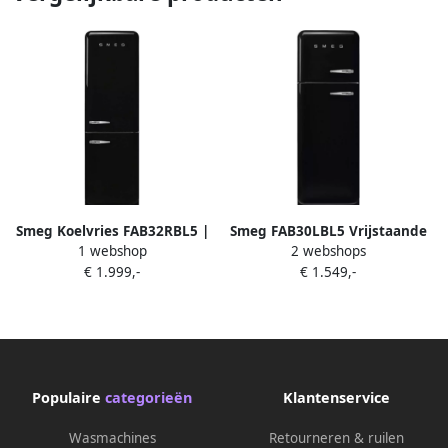
Smeg Koelvries FAB32RBL5 |
Smeg FAB30LBL5 Vrijstaande
1 webshop
2 webshops
Vrijstaande koel-
Koel-vriescombinatie
€ 1.999,-
€ 1.549,-
vriescombinaties |
50&apos;s Style Zwart
8017709298128
Populaire
categorieën
Klantenservice
Wasmachines
Retourneren & ruilen