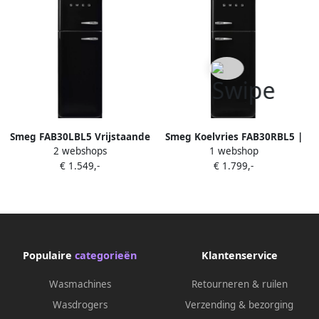
Smeg FAB30LBL5 Vrijstaande
Smeg Koelvries FAB30RBL5 |
2 webshops
1 webshop
Koel-vriescombinatie
Vrijstaande koel-
€ 1.549,-
€ 1.799,-
50&apos;s Style Zwart
vriescombinaties |
8017709297756
Populaire
categorieën
Klantenservice
Wasmachines
Retourneren & ruilen
Wasdrogers
Verzending & bezorging