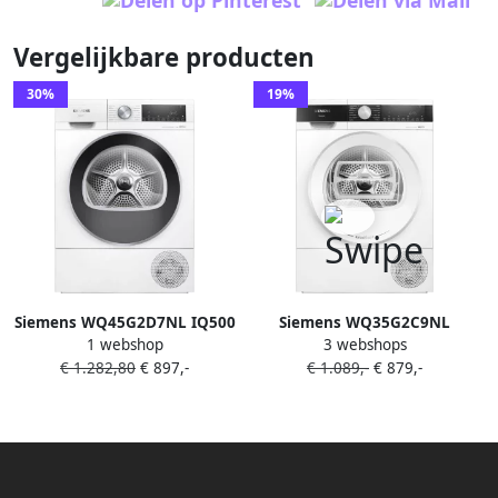
Vergelijkbare producten
30%
19%
Siemens WQ45G2D7NL IQ500
Siemens WQ35G2C9NL
1 webshop
3 webshops
warmtepompdroger 9 kg
extraKlasse
€ 1.282,80
€ 897,-
€ 1.089,-
€ 879,-
A+++
Warmtepompdroger Wit