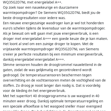
WQ35G2D7NL met energielabel A++.
Op zoek naar een nauwkeurige en duurzamere
warmtepompdroger? De Siemens WQ35G2D7NL biedt jou de
beste droogresultaten voor iedere was.
Een nieuwe energiezuinige wasdroger kan je wel tot honderden
euro’s schelen tijdens de levensduur van de warmtepompdroger.
Als je bewust om wilt gaan met jouw energieverbruik, is een
droger met energielabel A+++ een goede keuze die je kan maken.
Het loont al snel om een zuinige droger te kopen. Met de
vrijstaande warmtepompdroger WQ35G2D7NL van Siemens
creëer je perfecte resultaten bij een minimum energieverbruik,
dankzij energielabel energielabel A+++.
Slimme sensoren houden de droogtrommel nauwlettend in de
gaten, zodat de was gelijkmatig en gecontroleerd wordt
gedroogd. De temperatuursensoren beschermen tegen
oververhitting en de vochtsensoren meten de vochtigheid van de
stoffen. Zo droog je nooit langer dan nodig is. Dat is voordelig
voor de kleding én het energieverbruik.
Met het superKort 40 droogprogramma is uw wasgoed in 40
minuten weer droog. Dankzij optimale temperatuurregeling en
een speciale afkoelfase is het wasgoed sneller maar evengoed