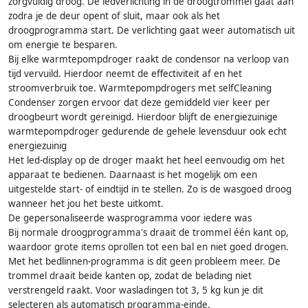
zorgvuldig droog. De ledverlichting in de droogtrommel gaat aan
zodra je de deur opent of sluit, maar ook als het
droogprogramma start. De verlichting gaat weer automatisch uit
om energie te besparen.
Bij elke warmtepompdroger raakt de condensor na verloop van
tijd vervuild. Hierdoor neemt de effectiviteit af en het
stroomverbruik toe. Warmtepompdrogers met selfCleaning
Condenser zorgen ervoor dat deze gemiddeld vier keer per
droogbeurt wordt gereinigd. Hierdoor blijft de energiezuinige
warmtepompdroger gedurende de gehele levensduur ook echt
energiezuinig
Het led-display op de droger maakt het heel eenvoudig om het
apparaat te bedienen. Daarnaast is het mogelijk om een
uitgestelde start- of eindtijd in te stellen. Zo is de wasgoed droog
wanneer het jou het beste uitkomt.
De gepersonaliseerde wasprogramma voor iedere was
Bij normale droogprogramma's draait de trommel één kant op,
waardoor grote items oprollen tot een bal en niet goed drogen.
Met het bedlinnen-programma is dit geen probleem meer. De
trommel draait beide kanten op, zodat de belading niet
verstrengeld raakt. Voor wasladingen tot 3, 5 kg kun je dit
selecteren als automatisch programma-einde.