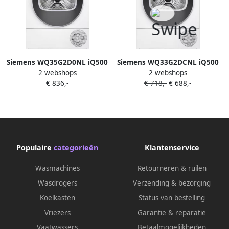
Siemens WQ35G2D0NL iQ500
Siemens WQ33G2DCNL iQ500
2 webshops
2 webshops
Wasdroger
Wasdroger
€ 836,-
€ 718,-
€ 688,-
Warmtepompdroger
Warmtepompdroger 9 kg Stil
Zelfreinigende condensor
speedPack: Bespaart tijd
blijvend energiezuinig
autoDry: bereikt uitstekende
autoDry: bereikt uitstekende
droogresultat
droogresultaten speedPack:
Bespaart tijd
Populaire
categorieën
Klantenservice
Wasmachines
Retourneren & ruilen
Wasdrogers
Verzending & bezorging
Koelkasten
Status van bestelling
Vriezers
Garantie & reparatie
Vaatwassers
Betaalmogelijkheden