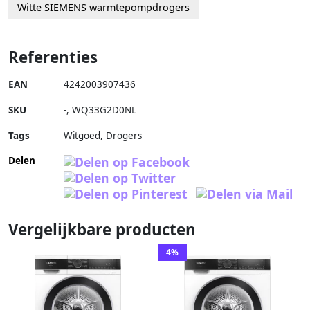
Witte SIEMENS warmtepompdrogers
Referenties
EAN
4242003907436
SKU
-
,
WQ33G2D0NL
Tags
Witgoed, Drogers
Delen
Vergelijkbare producten
4%