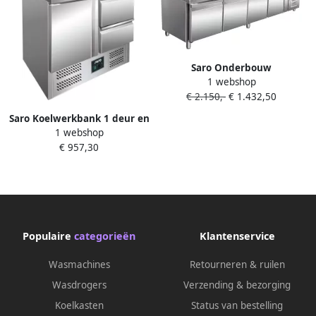
Saro Onderbouw
1 webshop
koelwerkbank 4 Deuren 420L
€ 2.150,-
€ 1.432,50
Geforceerd -2°C +8°C 323-
3118
Saro Koelwerkbank 1 deur en
1 webshop
2 lades Compressor onder
€ 957,30
323-10062
Populaire
categorieën
Klantenservice
Wasmachines
Retourneren & ruilen
Wasdrogers
Verzending & bezorging
Koelkasten
Status van bestelling