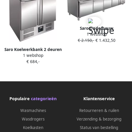
Saro Onderbouw
1 webshop
koelwerkbank 4 Deuren 420L
€ 2.150,-
€ 1.432,50
Geforceerd -2°C +8°C 323-
3118
Saro Koelwerkbank 2 deuren
1 webshop
Compressor onder 323-1006
€ 684,-
Populaire
categorieën
Klantenservice
Wasmachines
Retourneren & ruilen
Wasdrogers
Verzending & bezorging
Koelkasten
Status van bestelling