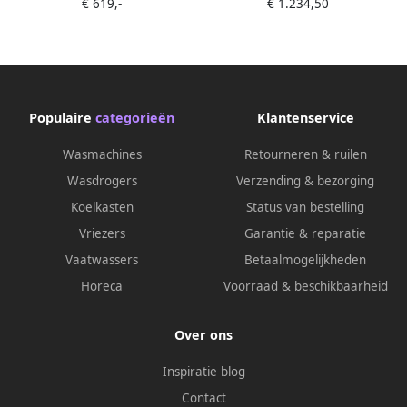
€ 619,-
€ 1.234,50
800
Populaire
categorieën
Klantenservice
Wasmachines
Retourneren & ruilen
Wasdrogers
Verzending & bezorging
Koelkasten
Status van bestelling
Vriezers
Garantie & reparatie
Vaatwassers
Betaalmogelijkheden
Horeca
Voorraad & beschikbaarheid
Over ons
Inspiratie blog
Contact