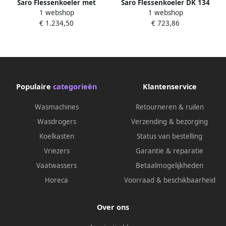
Saro Flessenkoeler met
Saro Flessenkoeler DK 134
1 webshop
1 webshop
dubbele glasdeur Model GTK
PRO ROUND – 150L – Smal
€ 1.234,50
€ 723,86
800
model – Glasdeur – LED –
Energieklasse C – Voor
horeca – Bestel direct!
Populaire
categorieën
Klantenservice
Wasmachines
Retourneren & ruilen
Wasdrogers
Verzending & bezorging
Koelkasten
Status van bestelling
Vriezers
Garantie & reparatie
Vaatwassers
Betaalmogelijkheden
Horeca
Voorraad & beschikbaarheid
Over ons