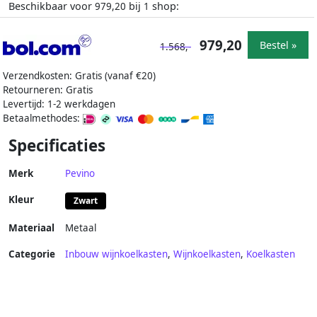
Beschikbaar voor
bij
shop:
979,20
1
979,20
Bestel »
1.568,-
Verzendkosten: Gratis (vanaf €20)
Retourneren: Gratis
Levertijd: 1-2 werkdagen
Betaalmethodes:
Specificaties
Merk
Pevino
Kleur
Zwart
Materiaal
Metaal
Categorie
Inbouw wijnkoelkasten
,
Wijnkoelkasten
,
Koelkasten