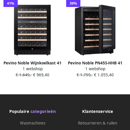
41%
39%
Pevino Noble Wijnkoelkast 41
Pevino Noble PN45S-HHB 41
1 webshop
1 webshop
flessen 2 zones Zwart glazen
flessen 1 zone Zwart glazen
€ 1.649,-
€ 969,40
€ 1.759,-
€ 1.055,40
front
front Slot Uitschuifplateaus
Populaire
categorieën
Klantenservice
Wasmachines
Retourneren & ruilen