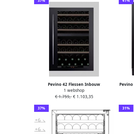
37%
41%
Pevino 42 Flessen Inbouw
Pevino 
1 webshop
Wijnklimaatkast 2 zones Zwart RVS -
€ 1.759,-
€ 1.103,35
PI48D-S
37%
31%