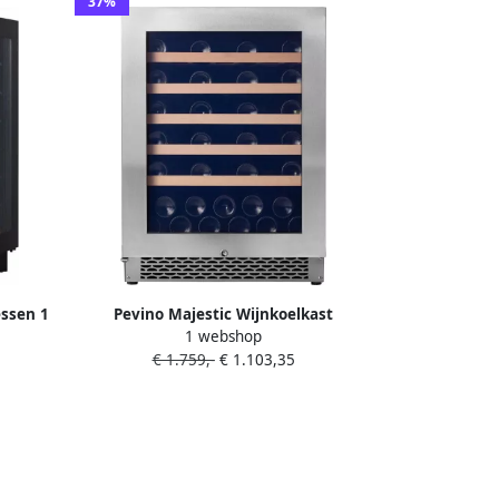
37%
essen 1
Pevino Majestic Wijnkoelkast
1 webshop
ot
Greeploos 46 flessen 1 zone RVS front
€ 1.759,-
€ 1.103,35
36 dB