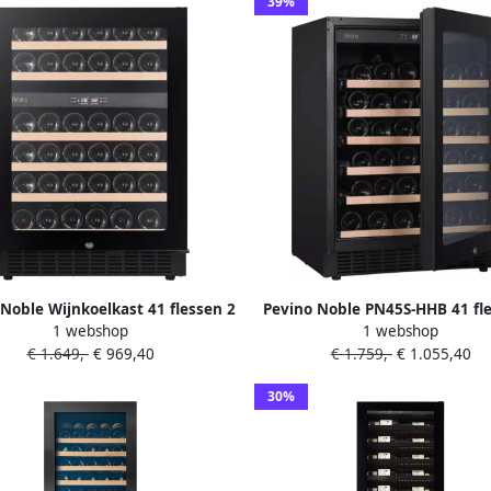
39%
Noble Wijnkoelkast 41 flessen 2
Pevino Noble PN45S-HHB 41 fl
1 webshop
1 webshop
zones Zwart glazen front
zone Zwart glazen front Sl
€ 1.649,-
€ 969,40
€ 1.759,-
€ 1.055,40
Uitschuifplateaus
30%