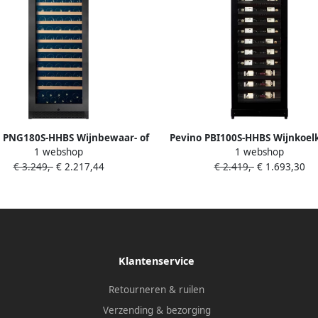
 PNG180S-HHBS Wijnbewaar- of
Pevino PBI100S-HHBS Wijnkoel
1 webshop
1 webshop
rkast 1 Zone 159 Fl.- Black Steel
flessen 1 zone Zwart mat s
€ 3.249,-
€ 2.217,44
€ 2.419,-
€ 1.693,30
eurslot Temperatuuralarm
Klantenservice
Retourneren & ruilen
Verzending & bezorging