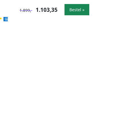
1.103,35
Bestel »
1.899,-