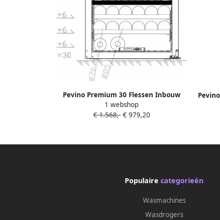
Pevino Premium 30 Flessen Inbouw
Pevino
1 webshop
wijnkoelkast PI30D-B 2 zones Nismaat
Servee
€ 1.568,-
€ 979,20
60 cm Stil 38 dB 4 schuifplateaus
D
Populaire
categorieën
Wasmachines
Wasdrogers