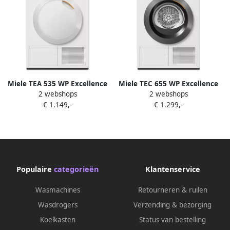
Miele TEA 535 WP Excellence
Miele TEC 655 WP Excellence
2 webshops
2 webshops
EcoSpeed
EcoSpeed & Wash2Dry
€ 1.149,-
€ 1.299,-
Warmtepompdroger Wit
Warmtepompdroger Wit
Populaire
categorieën
Klantenservice
Wasmachines
Retourneren & ruilen
Wasdrogers
Verzending & bezorging
Koelkasten
Status van bestelling