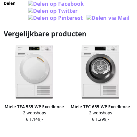
Delen
Vergelijkbare producten
Miele TEA 535 WP Excellence
Miele TEC 655 WP Excellence
2 webshops
2 webshops
EcoSpeed
EcoSpeed & Wash2Dry
€ 1.149,-
€ 1.299,-
Warmtepompdroger Wit
Warmtepompdroger Wit