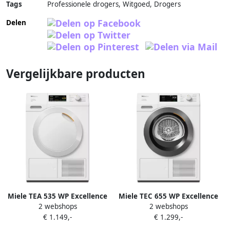
Tags
Professionele drogers, Witgoed, Drogers
Delen
Vergelijkbare producten
Miele TEA 535 WP Excellence
Miele TEC 655 WP Excellence
2 webshops
2 webshops
EcoSpeed
EcoSpeed & Wash2Dry
€ 1.149,-
€ 1.299,-
Warmtepompdroger Wit
Warmtepompdroger Wit