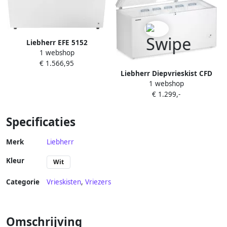
Liebherr EFE 5152
1 webshop
Ijsconservator
€ 1.566,95
Liebherr Diepvrieskist CFD
1 webshop
2505-26 | Vriezers met
€ 1.299,-
ecocheques | Keuken&Koken
Vriezers | 9550000035058
Specificaties
Merk
Liebherr
Kleur
Wit
Categorie
Vrieskisten
,
Vriezers
Omschrijving