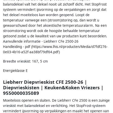
balansdeksel valt het deksel nooit uit zichzelf dicht. Het StopFrost
systeem vermindert ijsvorming op de verpakkingen en zorgt dat
het deksel moeiteloos kan worden geopend. Loopt de
temperatuur vanwege een (stroom)storing op, dan wordt u
gewaarschuwd door het akoestische temperatuuralarm. Na een
stroomstoring wordt ook de hoogste behaalde temperatuur
getoond zodat u de kwaliteit van uw producten kunt beoordelen.
Aanvullende informatie - Liebherr CFe 2500-26
Handleiding - pdf (https://www.lhis.nl/producten/Media/d7fdf276-
0e03-4b16-a52f-aa38bf79df64.pdf)
Breedte vrieskist: 167, 5 cm
Energieklasse E
Liebherr Diepvrieskist CFE 2500-26 |
Diepvrieskisten | Keuken&Koken Vriezers |
9550000035089
Moeiteloos openen en sluiten. De Liebherr CFe 2500 is een zuinige
vrieskist met balansdeksel en verlichting. Het StopFrost-systeem
vermindert ijsvorming op verpakkingen en maakt het openen van