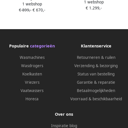
1 webshop
2505-26 | Vriezers met
1 webshop
1870-26 | Diepvrieskisten |
€ 1.299,-
ecocheques | Keuken&Koken
€ 899,-
€ 670,-
Keuken&Koken Vriezers |
Vriezers | 9550000035058
9550000035065
Populaire
categorieën
Klantenservice
Wasmachines
Retourneren & ruilen
Wasdrogers
Verzending & bezorging
Koelkasten
Status van bestelling
Vriezers
Garantie & reparatie
Vaatwassers
Betaalmogelijkheden
Horeca
Voorraad & beschikbaarheid
Over ons
Inspiratie blog