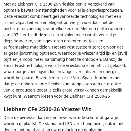
Met de Liebherr CFe 2500-26 vrieskist ben je verzekerd van
optimale bewaaromstandigheden voor al je diepvriesproducten.
Deze vrieskist combineert geavanceerde technologien met een
ruime capaciteit en een elegant ontwerp, waardoor het de
perfecte toevoeging is voor elke keuken. Met een netto capaciteit
van 497 liter biedt deze vrieskist voldoende ruimte voor al je
diepvrieswaren, van ingevroren groenten tot ijsjes en
zelfgemaakte maaltijden. Het NoFrost-systeem zorgt ervoor dat
er geen ijsvorming optreedt, waardoor je vriezer altijd ijs- en ijsvrij
blijft en je nooit meer handmatig hoeft te ontdooien. Dankzij de
SmartFrost-technologie wordt de vrieskist snel en efficint gekoeld,
waardoor je voedingsmiddelen langer vers blijven en energie
wordt bespaard. Bovendien zorgt de VarioSpace-functie ervoor
dat je de opbergruimte flexibel kunt aanpassen aan de grootte
van je producten, zodat je zelfs grote verpakkingen gemakkelijk
kwijt kunt. Waarom kiezen voor de Liebherr CFe 2500-26
Liebherr CFe 2500-26 Vriezer Wit
Deze diepvrieskist kan in een onverwarmde schuur of garage
worden geplaatst. De standaard LED verlichting biedt, ook in het
donker, optimaal zicht op uw producten en dankzij het