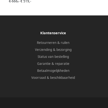
€ 555,-
€ 519,-
amma's UV-licht Energieklasse
++ 66 dB Wasdroger Zwart
Klantenservice
Retourneren & ruilen
Verzending & bezorging
Status van bestelling
Garantie & reparatie
Betaalmogelijkheden
Voorraad & beschikbaarheid