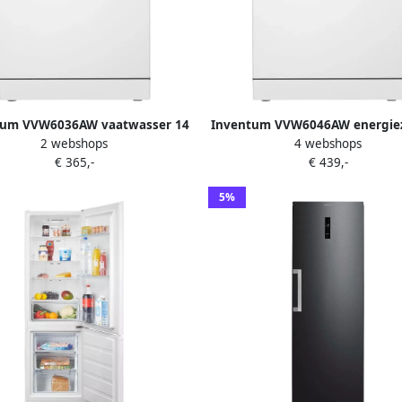
tum VVW6036AW vaatwasser 14
Inventum VVW6046AW energie
2 webshops
4 webshops
uverts Bestekmand 44 dB 7
vaatwasser 14 couverts Beste
€ 365,-
€ 439,-
mma s Deur opent automatisch
Bestekmand Stil: 42 dB 7 prog
itstel Energielabel C Vrijstaand
Deur opent automatisch Startu
5%
Wit
Energielabel C Vrijstaand 