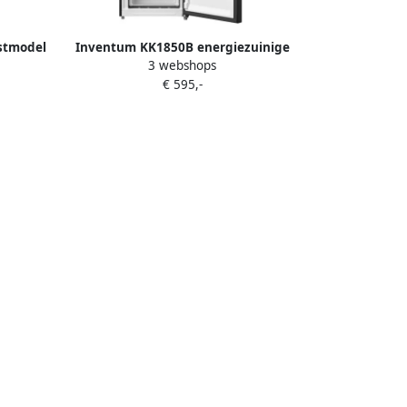
stmodel
Inventum KK1850B energiezuinige
3 webshops
 185 cm
koelkast 185 cm hoog 362 liter
€ 595,-
elen
Kastmodel Zonder vriesvak
Geschikt
Superkoelen Energielabel C Vrijstaand
eskast
Zwart
rt RVS