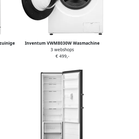
zuinige
Inventum VWM8030W Wasmachine
3 webshops
klade-
8kg 1400 toeren Energielabel A-30%
€ 499,-
ramma s
Stoomfunctie Wit
itstel
Wit