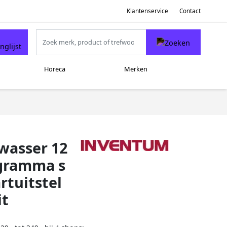
Klantenservice
Contact
Horeca
Merken
asser 12
ogramma s
rtuitstel
it