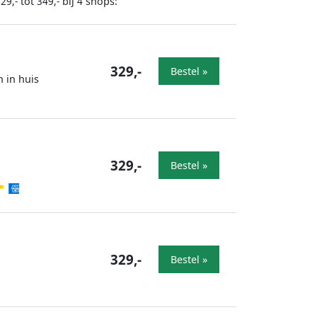
tot
bij
shops:
29,-
349,-
4
329,-
Bestel »
n in huis
329,-
Bestel »
329,-
Bestel »