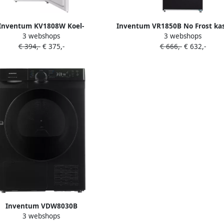
Inventum KV1808W Koel-
Inventum VR1850B No Frost ka
3 webshops
3 webshops
vriescombinatie Wit
vriezer energiezuinig 272 liter
€ 394,-
€ 375,-
€ 666,-
€ 632,-
hoog Supervriezen Superko
Energielabel C Ledverlichting 
voor garage tot -15°C Diepvri
Vrijstaand 8 lades vakken Zwa
Inventum VDW8030B
3 webshops
armtepompdroger 8kg 14