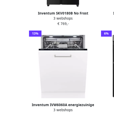
Inventum SKV0180B No Frost
3 webshops
energiezuinige Amerikaanse koelkast
€ 769,-
532 liter Digitaal display Superkoelen
Supervriezen Deuralarm 2 deuren
13%
6%
Zwart
Inventum IVW6060A energiezuinige
3 webshops
inbouw vaatwasser 14 couverts
W