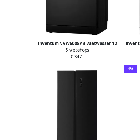
Inventum VVW6008AB vaatwasser 12
Inven
5 webshops
couverts Bestekmand 3 programma s
co
€ 347,-
Deur opent automatisch Startuitstel
progra
Energielabel D Vrijstaand Zwart
Startu
4%