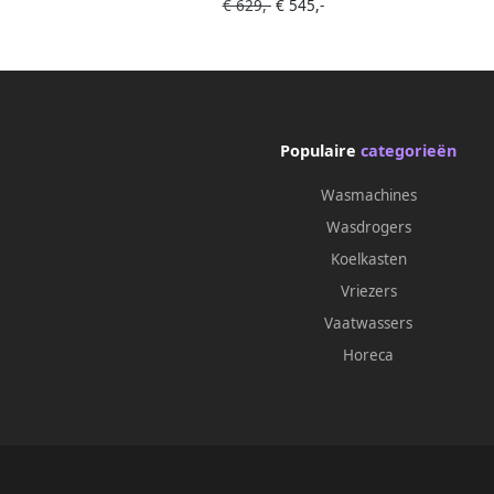
€ 629,-
€ 545,-
Volledig integreerbaar Besteklade-
progr
Bestekmand Stil: 42 dB 9 programma s
A+
Max nishoogte 87 cm
Binnenverlichting Projectie vloer Extra
droog optie Energielabel A
Populaire
categorieën
Wasmachines
Wasdrogers
Koelkasten
Vriezers
Vaatwassers
Horeca