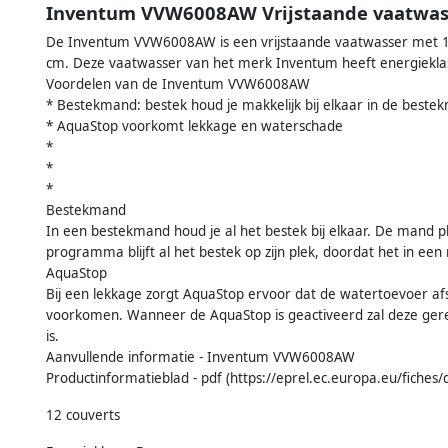
Inventum VVW6008AW Vrijstaande vaatwas
De Inventum VVW6008AW is een vrijstaande vaatwasser met 1
cm. Deze vaatwasser van het merk Inventum heeft energiekla
Voordelen van de Inventum VVW6008AW
* Bestekmand: bestek houd je makkelijk bij elkaar in de best
* AquaStop voorkomt lekkage en waterschade
*
*
*
Bestekmand
In een bestekmand houd je al het bestek bij elkaar. De mand pl
programma blijft al het bestek op zijn plek, doordat het in een
AquaStop
Bij een lekkage zorgt AquaStop ervoor dat de watertoevoer a
voorkomen. Wanneer de AquaStop is geactiveerd zal deze ge
is.
Aanvullende informatie - Inventum VVW6008AW
Productinformatieblad - pdf (https://eprel.ec.europa.eu/fiche
12 couverts