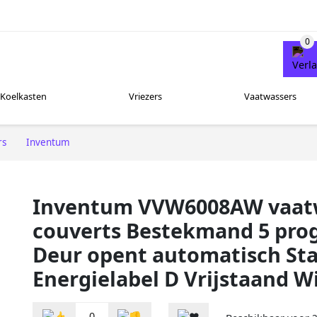
Koelkasten
Vriezers
Vaatwassers
rs
Inventum
Inventum VVW6008AW vaatw
couverts Bestekmand 5 pr
Deur opent automatisch Sta
Energielabel D Vrijstaand W
0