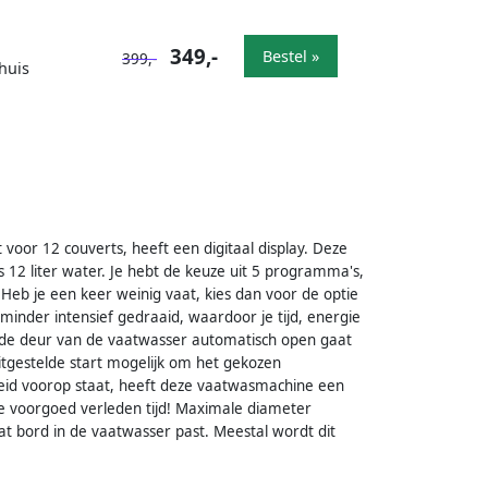
349,-
Bestel »
399,-
huis
oor 12 couverts, heeft een digitaal display. Deze
 12 liter water. Je hebt de keuze uit 5 programma's,
b je een keer weinig vaat, kies dan voor de optie
inder intensief gedraaid, waardoor je tijd, energie
t de deur van de vaatwasser automatisch open gaat
tgestelde start mogelijk om het gekozen
heid voorop staat, heeft deze vaatwasmachine een
ee voorgoed verleden tijd! Maximale diameter
 bord in de vaatwasser past. Meestal wordt dit