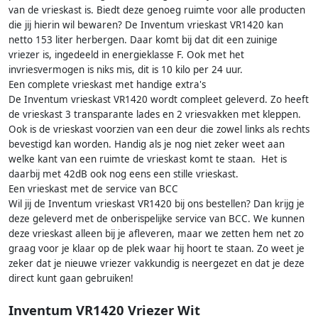
van de vrieskast is. Biedt deze genoeg ruimte voor alle producten
die jij hierin wil bewaren? De Inventum vrieskast VR1420 kan
netto 153 liter herbergen. Daar komt bij dat dit een zuinige
vriezer is, ingedeeld in energieklasse F. Ook met het
invriesvermogen is niks mis, dit is 10 kilo per 24 uur.
Een complete vrieskast met handige extra's
De Inventum vrieskast VR1420 wordt compleet geleverd. Zo heeft
de vrieskast 3 transparante lades en 2 vriesvakken met kleppen.
Ook is de vrieskast voorzien van een deur die zowel links als rechts
bevestigd kan worden. Handig als je nog niet zeker weet aan
welke kant van een ruimte de vrieskast komt te staan. Het is
daarbij met 42dB ook nog eens een stille vrieskast.
Een vrieskast met de service van BCC
Wil jij de Inventum vrieskast VR1420 bij ons bestellen? Dan krijg je
deze geleverd met de onberispelijke service van BCC. We kunnen
deze vrieskast alleen bij je afleveren, maar we zetten hem net zo
graag voor je klaar op de plek waar hij hoort te staan. Zo weet je
zeker dat je nieuwe vriezer vakkundig is neergezet en dat je deze
direct kunt gaan gebruiken!
Inventum VR1420 Vriezer Wit