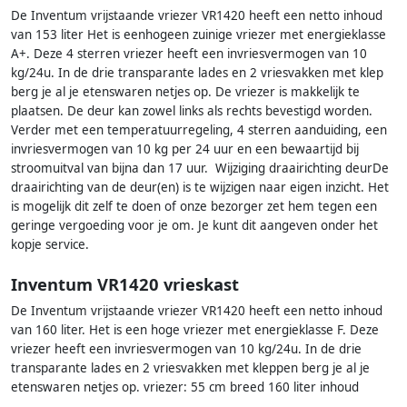
De Inventum vrijstaande vriezer VR1420 heeft een netto inhoud
van 153 liter Het is eenhogeen zuinige vriezer met energieklasse
A+. Deze 4 sterren vriezer heeft een invriesvermogen van 10
kg/24u. In de drie transparante lades en 2 vriesvakken met klep
berg je al je etenswaren netjes op. De vriezer is makkelijk te
plaatsen. De deur kan zowel links als rechts bevestigd worden.
Verder met een temperatuurregeling, 4 sterren aanduiding, een
invriesvermogen van 10 kg per 24 uur en een bewaartijd bij
stroomuitval van bijna dan 17 uur. Wijziging draairichting deurDe
draairichting van de deur(en) is te wijzigen naar eigen inzicht. Het
is mogelijk dit zelf te doen of onze bezorger zet hem tegen een
geringe vergoeding voor je om. Je kunt dit aangeven onder het
kopje service.
Inventum VR1420 vrieskast
De Inventum vrijstaande vriezer VR1420 heeft een netto inhoud
van 160 liter. Het is een hoge vriezer met energieklasse F. Deze
vriezer heeft een invriesvermogen van 10 kg/24u. In de drie
transparante lades en 2 vriesvakken met kleppen berg je al je
etenswaren netjes op. vriezer: 55 cm breed 160 liter inhoud