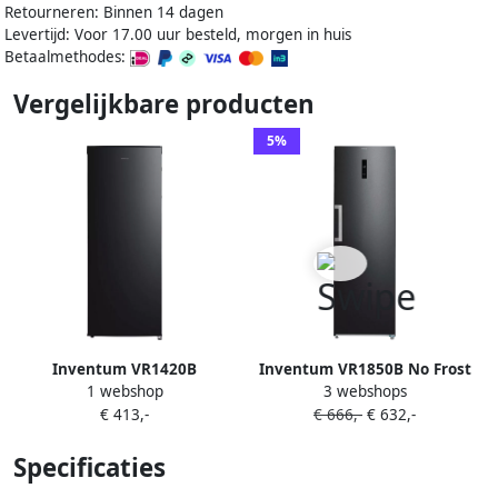
Retourneren: Binnen 14 dagen
Levertijd: Voor 17.00 uur besteld, morgen in huis
Betaalmethodes:
Vergelijkbare producten
5%
Inventum VR1420B
Inventum VR1850B No Frost
1 webshop
3 webshops
vrijstaande vrieskast
kastmodel vriezer
€ 413,-
€ 666,-
€ 632,-
energiezuinig 272 liter 185
cm hoog Supervriezen
Specificaties
Superkoelen Energielabel C
Ledverlichting Geschikt voor