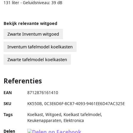
131 liter - Geluidsniveau: 39 dB
Bekijk relevante witgoed
Zwarte Inventum witgoed
Inventum tafelmodel koelkasten
Zwarte tafelmodel koelkasten
Referenties
EAN
8712876161410
SKU
KK550B
,
0C3E6D6F-8C87-4093-9461EE6D47AC325E
Tags
Koelkast, Witgoed, Koelkast tafelmodel,
Keukenapparaten, Elektronica
Delen