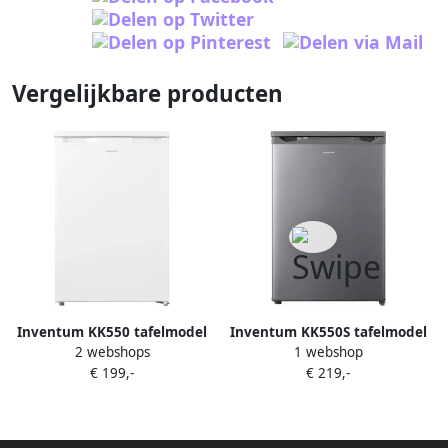
Vergelijkbare producten
Inventum KK550 tafelmodel
Inventum KK550S tafelmodel
2 webshops
1 webshop
koelkast energiezuinig 131
koelkast energiezuinig 131
€ 199,-
€ 219,-
liter Zonder vriesvak 55 cm
liter Zonder vriesvak 55 cm
breed Superkoelen Led-
breed Superkoelen Led-
verlichting Energielabel D
verlichting Energielabel D
Vrijstaand Wit
Vrijstaand RVS