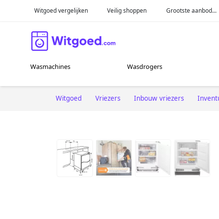
Witgoed vergelijken
Veilig shoppen
Grootste aanbod...
Wasmachines
Wasdrogers
Witgoed
Vriezers
Inbouw vriezers
Inven