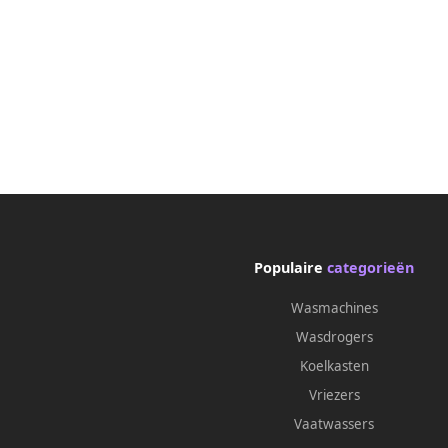
Populaire
categorieën
Wasmachines
Wasdrogers
Koelkasten
Vriezers
Vaatwassers