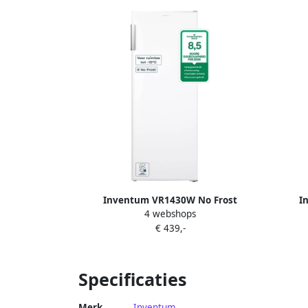
voor garage tot -15°C Diepvrieskast
Vrijstaand 8 lades vakken Zwart RVS
Inventum VR1430W No Frost
I
4 webshops
kastmodel vriezer energiezuinig 161
energ
€ 439,-
liter 143 cm hoog Supervriezen
201 cm
Energielabel C Geschikt voor garage
en schuur tot -15°C Diepvrieskast
Ve
Vrijstaand 5 lades vakken Wit
Specificaties
Merk
Inventum