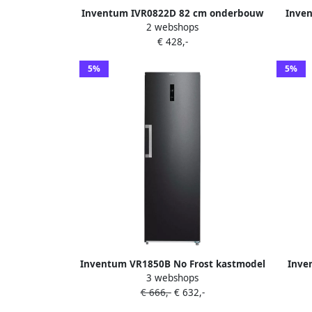
Inventum IVR0822D 82 cm onderbouw
Inve
2 webshops
vriezer energiezuinig 95 liter Stil 35 dB
8kg 1
€ 428,-
Energielabel D Diepvries Deur op deur
3 lades 1 klepvak Wit
5%
5%
Inventum VR1850B No Frost kastmodel
Inve
3 webshops
vriezer energiezuinig 272 liter 185 cm
koe
€ 666,-
€ 632,-
hoog Supervriezen Superkoelen
K
Energielabel C Ledverlichting Geschikt
Superk