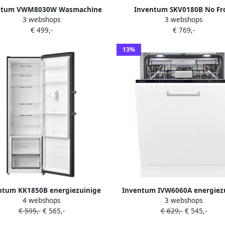
ntum VWM8030W Wasmachine
Inventum SKV0180B No Fr
3 webshops
3 webshops
400 toeren Energielabel A-30%
energiezuinige Amerikaanse k
€ 499,-
€ 769,-
Stoomfunctie Wit
532 liter Digitaal display Supe
Supervriezen Deuralarm 2 d
13%
Zwart
ntum KK1850B energiezuinige
Inventum IVW6060A energiez
4 webshops
3 webshops
lkast 185 cm hoog 362 liter
inbouw vaatwasser 14 couv
€ 595,-
€ 565,-
€ 629,-
€ 545,-
astmodel Zonder vriesvak
Volledig integreerbaar Beste
oelen Energielabel C Vrijstaand
Bestekmand Stil: 42 dB 9 prog