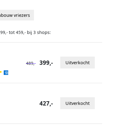
nbouw vriezers
tot
bij
shops:
99,-
459,-
3
399,-
Uitverkocht
489,-
427,-
Uitverkocht