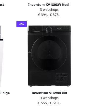
ost
Inventum KV1808W Koel-
3 webshops
oelkast
vriescombinatie Wit
€ 394,-
€ 378,-
rkoelen
euren
6%
uinige
Inventum VDW8030B
3 webshops
erts
Warmtepompdroger 8kg 14
€ 555,-
€ 519,-
klade-
programma's UV-licht Energieklasse
ramma s
A+++ 66 dB Wasdroger Zwart