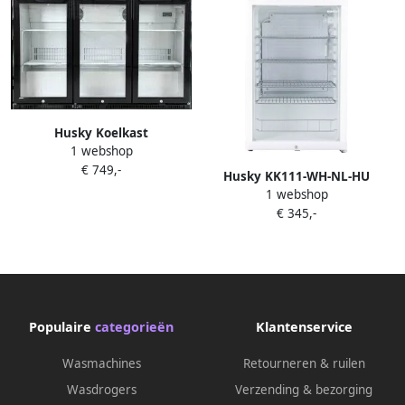
Husky Koelkast
1 webshop
C3865BKNLHU | Vrijstaande
€ 749,-
tafelmodelkoelkasten |
Husky KK111-WH-NL-HU
5060055579758
1 webshop
Koelkast Tafelmodel Dranken
€ 345,-
Koelkast Barkoelkast Met
Glazen Deur 130 Liter 40dB
Wit
Populaire
categorieën
Klantenservice
Wasmachines
Retourneren & ruilen
Wasdrogers
Verzending & bezorging